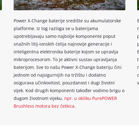
to
the
list
Power X-Change baterije središte su akumulatorske
of
technologies
platforme. Iz tog razloga se u baterijama
used.
upotrebljavaju samo najbolje komponente poput
snažnih litij-ionskih ćelija najnovije generacije i
Powered
by
inteligentna elektronika baterije kojom se upravlja
Usercentrics
mikroprocesorom. To je aktivni sustav upravljanja
Consent
e
baterijom. Sve to našu Power X-Change bateriju čini
Management
jednom od najsigurnijih na tržištu i dodatno
Platform
osigurava učinkovitost, pouzdanost i dugi životni
v
vijek. Kod drugih komponenti također vodimo brigu o
dugom životnom vijeku,
npr. u obliku PurePOWER
Brushless motora bez četkica
.