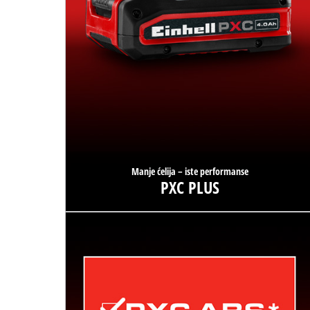
Manje ćelija – iste performanse
PXC PLUS
S PXC PLUS tehnologijom, ista snaga je dostupna s manje
ćelija i manjom težinom.
Saznajte više