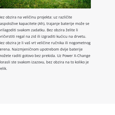
Bez obzira na veličinu projekta: uz različite
raspoložive kapacitete (Ah), trajanje baterije može se
prilagoditi svakom zadatku. Bez obzira želite li
pričvrstiti regal na zid ili izgraditi kućicu na drvetu.
Bez obzira je li vaš vrt veličine ručnika ili nogometnog
terena. Naizmjeničnom upotrebom dvije baterije
možete raditi gotovo bez prekida. Uz Power X-Change
dorasli ste svakom izazovu, bez obzira na to koliko je
elik.