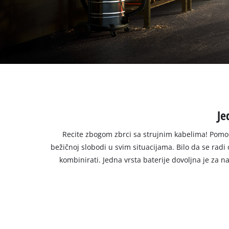
Hrvatski
HR
Hrvatski
English
Je
Recite zbogom zbrci sa strujnim kabelima! Pomoć
bežičnoj slobodi u svim situacijama. Bilo da se rad
kombinirati. Jedna vrsta baterije dovoljna je za 