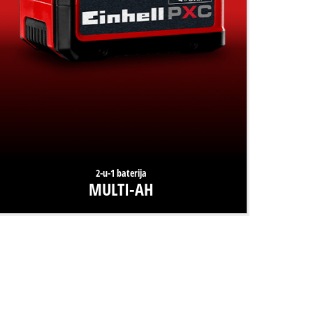
2-u-1 baterija
MULTI-AH
Inovacija baterija iz Einhella daje korisniku dvije
mogućnosti: ili 300% dulji vijek trajanja ili 50% dulje vrijeme
rada.
Saznajte više