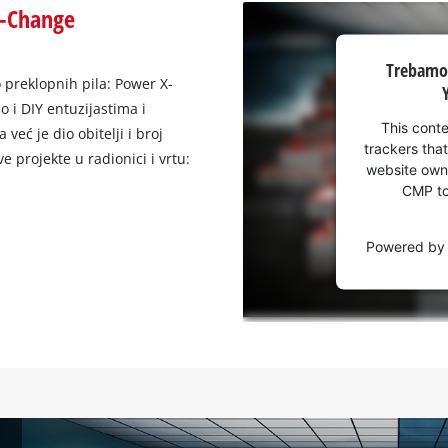
X-Change
Trebamo
Trebamo 
vaše
 preklopnih pila: Power X-
dopuštenje
 i DIY entuzijastima i
za
This conte
već je dio obitelji i broj
učitavanje
trackers that
e projekte u radionici i vrtu:
Youtube
website owne
usluge!
CMP to 
This
Powered b
content
is
not
permitted
to
load
due
to
trackers
that