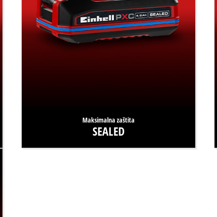
Maksimalna zaštita
SEALED
Vodootporne i otporne na prašinu? Da, moguće je! Naše
PXC baterije sa SEALED tehnologijom zaštićene su od
mlazova vode i prašine prema stupnju zaštite IP57.
Saznajte više