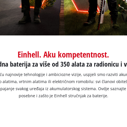
Einhell. Aku kompetentnost.
dna baterija za više od 350 alata za radionicu i v
u najnovije tehnologije i ambiciozne vizije, uspjeli smo razviti ak
i o alatima, vrtnim alatima ili električnom romobilu: svi članovi o
napajanje svakog uređaja iz akumulatorskog sistema. Ovdje saznajte
posebne i zašto je Einhell stručnjak za baterije.