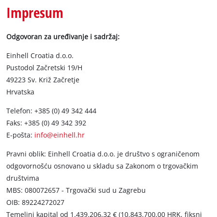
Hrvatski
Impresum
HR
Hrvatski
English
Odgovoran za uređivanje i sadržaj:
Einhell Croatia d.o.o.
Pustodol Začretski 19/H
49223 Sv. Križ Začretje
Hrvatska
Telefon: +385 (0) 49 342 444
Faks: +385 (0) 49 342 392
E-pošta:
info@einhell.hr
Pravni oblik: Einhell Croatia d.o.o. je društvo s ograničenom
odgovornošću osnovano u skladu sa Zakonom o trgovačkim
društvima
MBS: 080072657 - Trgovački sud u Zagrebu
OIB: 89224272027
Temeljni kapital od 1.439.206,32 € (10.843.700,00 HRK, fiksni