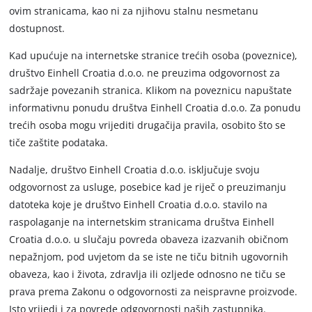
ovim stranicama, kao ni za njihovu stalnu nesmetanu
dostupnost.
Kad upućuje na internetske stranice trećih osoba (poveznice),
društvo Einhell Croatia d.o.o. ne preuzima odgovornost za
sadržaje povezanih stranica. Klikom na poveznicu napuštate
informativnu ponudu društva Einhell Croatia d.o.o. Za ponudu
trećih osoba mogu vrijediti drugačija pravila, osobito što se
tiče zaštite podataka.
Nadalje, društvo Einhell Croatia d.o.o. isključuje svoju
odgovornost za usluge, posebice kad je riječ o preuzimanju
datoteka koje je društvo Einhell Croatia d.o.o. stavilo na
raspolaganje na internetskim stranicama društva Einhell
Croatia d.o.o. u slučaju povreda obaveza izazvanih običnom
nepažnjom, pod uvjetom da se iste ne tiču bitnih ugovornih
obaveza, kao i života, zdravlja ili ozljede odnosno ne tiču se
prava prema Zakonu o odgovornosti za neispravne proizvode.
Isto vrijedi i za povrede odgovornosti naših zastupnika.