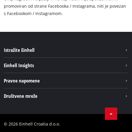
promoviran od strane Facebooka / Instagrama, niti je povezan
s Facebookom / Instagramom.
Istražite Einhell
Usluge
Einhell Insights
Akumulatorski sistem
Održivost
Pravne napomene
O nama
Impresum
Društvene mreže
Karijera
Izjava o privatnosti
Einhell globalno
Tik Tok
Kontakt
Obavijest za kupce
LinkedIn
Sukladnost
© 2026 Einhell Croatia d.o.o.
YouТube
Izjava o pristupačnosti