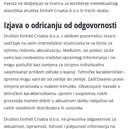
mjesta ne dodjeljuje se licenca za korištenje intelektualnog
vlasništva društva Einhell Croatia d.o.o ili trećih osoba.
Izjava o odricanju od odgovornosti
Društvo Einhell Croatia d.o.o. s velikom pozornošću stvara
sadržaje na ovim internetskim stranicama te se brine za
njihovu redovitu aktualizaciju. Međutim, ovi podaci služe
samo kao neobvezno sredstvo općenitog informiranja i ne
mogu poslužiti kao zamjena za iscrpno individualno
savjetovanje prilikom odluke o kupnji. Tehničke karakteristike i
oprema mogu varirati od zemlje do zemlje. Zadržavamo pravo
izmjene proizvoda u svakom trenutku. Obvezujuće navode o
tehničkim karakteristikama, opremi i svojstvima naših
proizvoda možete dobiti u aktualnom obliku isključivo od
naših ovlaštenih distributera ili uvoznika.
Društvo Einhell Croatia d.o.o. ne preuzima odgovornost za
aktualnost, ispravnost, točnost i potpunost informacija na