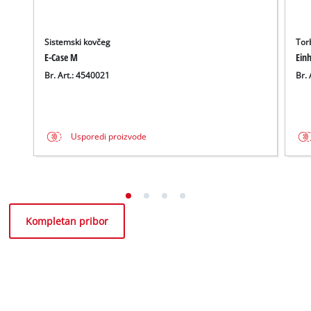
Sistemski kovčeg
Tor
E-Case M
Einh
Br. Art.: 4540021
Br. 
Usporedi proizvode
Kompletan pribor