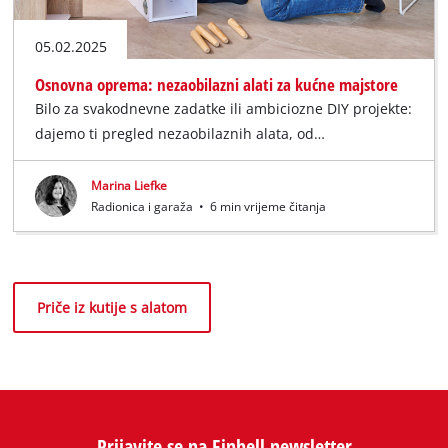
05.02.2025
Osnovna oprema: nezaobilazni alati za kućne majstore
Bilo za svakodnevne zadatke ili ambiciozne DIY projekte:
dajemo ti pregled nezaobilaznih alata, od…
Marina Liefke
Radionica i garaža
•
6 min vrijeme čitanja
Priče iz kutije s alatom
Prijavite se na Einhell newsletter