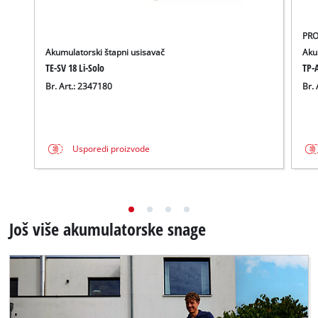
PRO
Akumulatorski štapni usisavač
Aku
TE-SV 18 Li-Solo
TP-A
Br. Art.: 2347180
Br. 
Usporedi proizvode
Još više akumulatorske snage