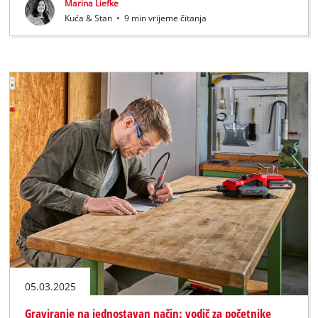
Marina Liefke
Kuća & Stan
•
9 min vrijeme čitanja
05.03.2025
Graviranje na jednostavan način: vodič za početnike