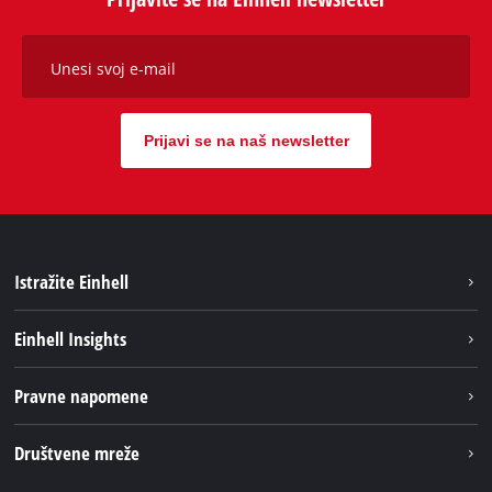
Unesi svoj e-mail
Prijavi se na naš newsletter
Istražite Einhell
Usluge
Einhell Insights
Akumulatorski sistem
Održivost
Pravne napomene
O nama
Impresum
Društvene mreže
Karijera
Izjava o privatnosti
Einhell globalno