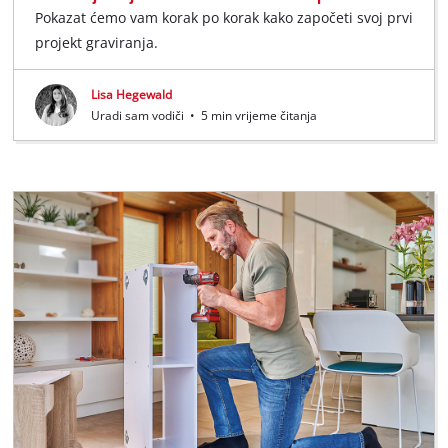
Pokazat ćemo vam korak po korak kako započeti svoj prvi
projekt graviranja.
Lisa Hegewald
Uradi sam vodiči
•
5 min vrijeme čitanja