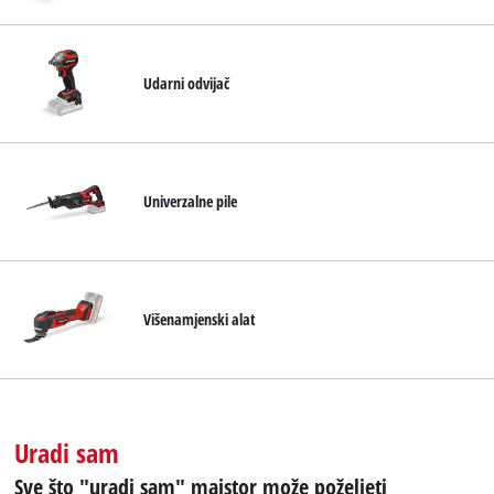
Udarni odvijač
Univerzalne pile
Višenamjenski alat
Uradi sam
Sve što "uradi sam" majstor može poželjeti