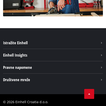
Istražite Einhell
Usluge
Einhell Insights
Akumulatorski sistem
Održivost
Pravne napomene
O nama
Impresum
Društvene mreže
Karijera
Izjava o privatnosti
Einhell globalno
Tik Tok
Kontakt
Obavijest za kupce
LinkedIn
Sukladnost
© 2026 Einhell Croatia d.o.o.
YouТube