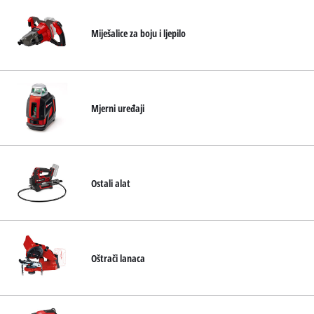
Miješalice za boju i ljepilo
Mjerni uređaji
Ostali alat
Oštrači lanaca