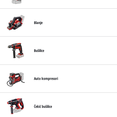
Hrvatski
HR
Hrvatski
English
Blanje
Bušilice
Auto kompresori
Čekić bušilice