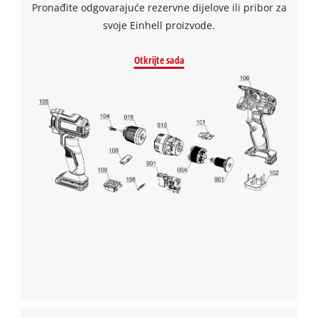
Pronađite odgovarajuće rezervne dijelove ili pribor za
svoje Einhell proizvode.
Otkrijte sada
Trebamo vaše dopuštenje za učitavanje
Google Maps usluge!
This content is not permitted to load due
to trackers that are not disclosed to the