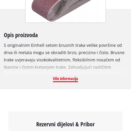
Opis proizvoda
S originalnim Einhell setom brusnih traka velike površine od
drva ili metala mogu se obraditi brzo, precizno i čisto. Brusne
trake uvjeravaju visokokvalitetnim, fleksibilnim nosačem od
tkanine i čistim kretanjem trake. Zahvaljujući različitim
granulacijama, pravo brusno sredstvo dostupno je za svaki
Više informacija
projekt. Brusne trake prikladne su za komercijalno dostupne
tračne brusilice. Sve brusne trake u setu imaju dimenzije 75 x
533 mm i podlogu od visoko elastične pamučne tkanine.
Nadalje, trake su dva puta zalijepljene punom umjetnom
smolom. Brusno sredstvo se sastoji od finog korunda. Set
sadrži tri brusne trake različite granulacije: 2x P40, 2x P80 i 1x
Rezervni dijelovi & Pribor
P120.