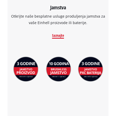
visitor. The website owner needs to setup
Jamstva
the site with their CMP to add this content
to the list of technologies used.
Otkrijte naše besplatne usluge produljenja jamstva za
Powered by
Usercentrics Consent
vaše Einhell proizvode ili baterije.
Management Platform
Saznajte