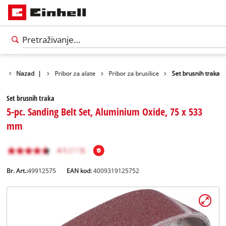
Nazad
Pribor
|
Pribor za alate
Pribor za brusilice
Set brusnih traka
Set brusnih traka
5-pc. Sanding Belt Set, Aluminium Oxide, 75 x 533
mm
Br. Art.:
49912575
EAN kod:
4009319125752