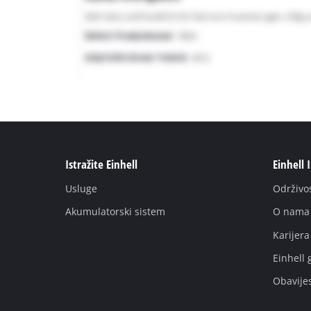
Istražite Einhell
Einhell 
Usluge
Održivo
Akumulatorski sistem
O nama
Karijera
Einhell 
Obavije