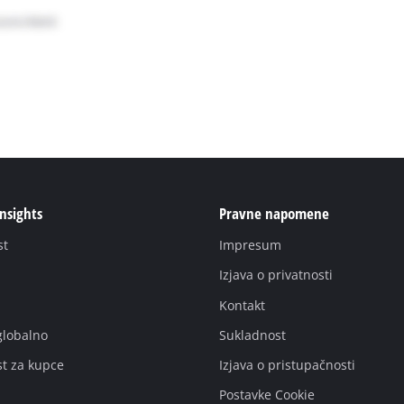
Insights
Pravne napomene
st
Impresum
Izjava o privatnosti
Kontakt
globalno
Sukladnost
st za kupce
Izjava o pristupačnosti
Postavke Cookie