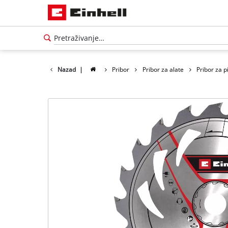
Nazad
|
Pribor
Pribor za alate
Pribor za p