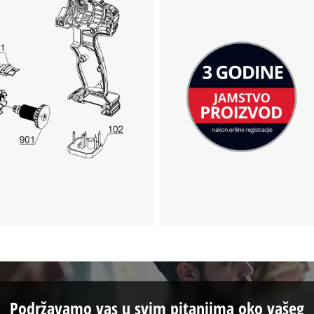
Google Maps usluge!
This content is not permitted to load due
to trackers that are not disclosed to the
visitor. The website owner needs to setup
the site with their CMP to add this content
to the list of technologies used.
Powered by
Usercentrics Consent
Management Platform
Podržavamo vas u svim pitanjima oko vašeg