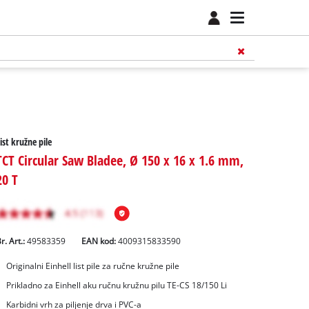
ist kružne pile
TCT Circular Saw Bladee, Ø 150 x 16 x 1.6 mm,
20 T
r. Art.:
49583359
EAN kod:
4009315833590
Originalni Einhell list pile za ručne kružne pile
Prikladno za Einhell aku ručnu kružnu pilu TE-CS 18/150 Li
Karbidni vrh za piljenje drva i PVC-a