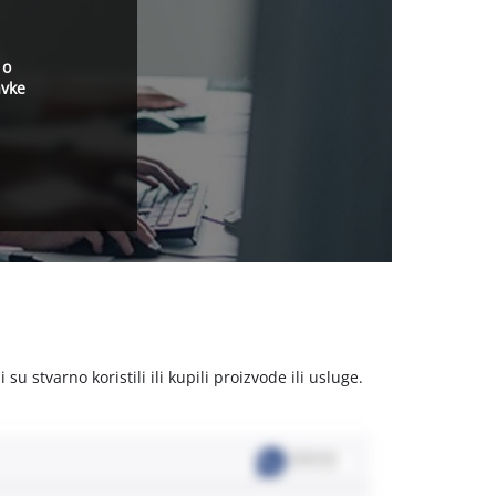
 o
avke
u stvarno koristili ili kupili proizvode ili usluge.