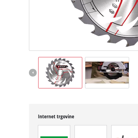
Hrvatski
HR
Hrvatski
English
Internet trgovine