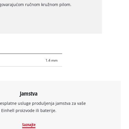
odgovarajućom ručnom kružnom pilom.
1.4 mm
Jamstva
besplatne usluge produljenja jamstva za vaše
Einhell proizvode ili baterije.
Saznajte