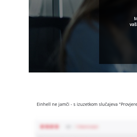
M
vaš
Einhell ne jamči - s izuzetkom slučajeva "Provjeren