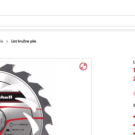
ile
List kružne pile
L
B