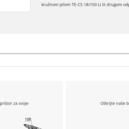
kružnom pilom TE-CS 18/150 Li ili drugom 
r
pribor za svoje
Otkrijte naše 
Trebamo vaše dopuštenje za učitavanje