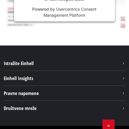
Powered by
Usercentrics Consent
Management Platform
Istražite Einhell
Usluge
Einhell Insights
Akumulatorski sistem
Održivost
Pravne napomene
O nama
Impresum
Društvene mreže
Karijera
Izjava o privatnosti
Einhell globalno
Tik Tok
Kontakt
Obavijest za kupce
LinkedIn