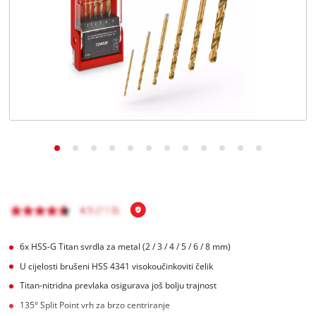
Hrvatski
HR
Hrvatski
English
6x HSS-G Titan svrdla za metal (2 / 3 / 4 / 5 / 6 / 8 mm)
U cijelosti brušeni HSS 4341 visokoučinkoviti čelik
Titan-nitridna prevlaka osigurava još bolju trajnost
135° Split Point vrh za brzo centriranje