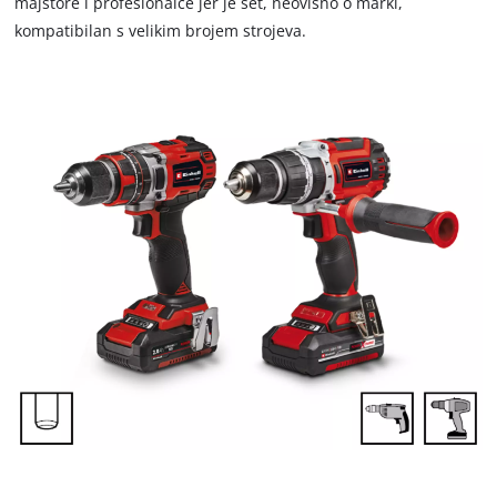
majstore i profesionalce jer je set, neovisno o marki,
kompatibilan s velikim brojem strojeva.