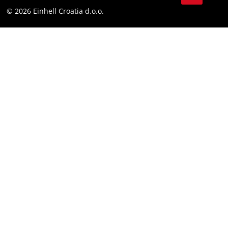
Sukladnost
© 2026 Einhell Croatia d.o.o.
YouТube
Izjava o pristupačnosti
Facebook
Instagram