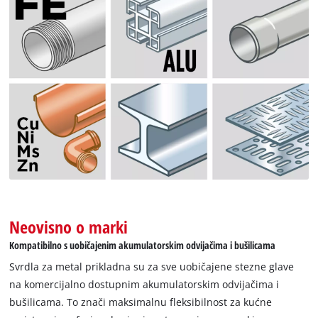
Dodatno, Euro-otvor za vješanje prikladan je za sve uobičajene
dvostruke kuke za perforirane zidove, što omogućuje vješanje
kasete u radionici ili garaži. Dok prozirni poklopac omogućuje
brz pregled sadržaja, robusni Auto-Lock-Clip zatvarač
osigurava sigurno zatvaranje.
Neovisno o marki
Kompatibilno s uobičajenim akumulatorskim odvijačima i bušilicama
Svrdla za metal prikladna su za sve uobičajene stezne glave
na komercijalno dostupnim akumulatorskim odvijačima i
bušilicama. To znači maksimalnu fleksibilnost za kućne