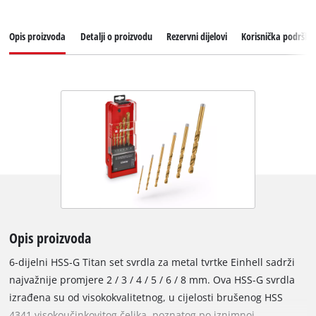
Opis proizvoda
Detalji o proizvodu
Rezervni dijelovi
Korisnička podrška
Opis proizvoda
6-dijelni HSS-G Titan set svrdla za metal tvrtke Einhell sadrži
najvažnije promjere 2 / 3 / 4 / 5 / 6 / 8 mm. Ova HSS-G svrdla
izrađena su od visokokvalitetnog, u cijelosti brušenog HSS
4341 visokoučinkovitog čelika, poznatog po iznimnoj