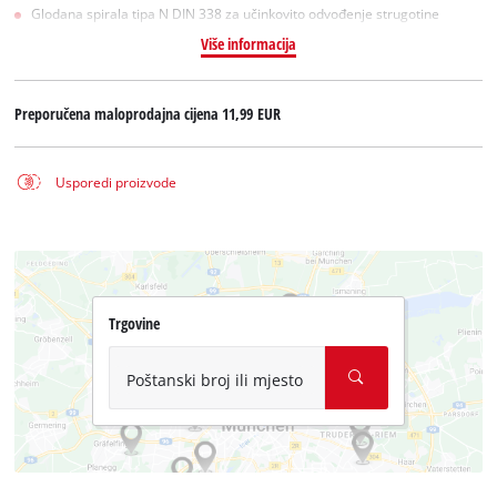
Glodana spirala tipa N DIN 338 za učinkovito odvođenje strugotine
Više informacija
Preporučena maloprodajna cijena
11,99 EUR
Usporedi proizvode
Trgovine
Poštanski broj ili mjesto