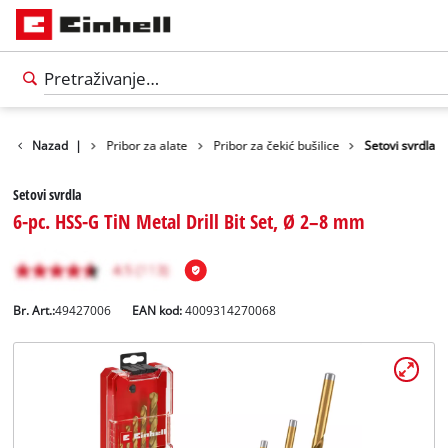
Nazad
Pribor
|
Pribor za alate
Pribor za čekić bušilice
Setovi svrdla
Setovi svrdla
6-pc. HSS-G TiN Metal Drill Bit Set, Ø 2–8 mm
Br. Art.:
49427006
EAN kod:
4009314270068