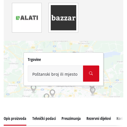
Trgovine
Poštanski broj ili mjesto
Opis proizvoda
Tehnički podaci
Preuzimanja
Rezervni dijelovi
Korisn