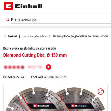
 alate
Nazad
Pribor za zidne glodalice
|
Rezna ploča za glodalicu za utore u zidu
Rezna ploča za glodalicu za utore u zidu
Diamond Cutting Disc, Ø 150 mm
Br. Art.:
4350741
EAN kod:
4006825670875