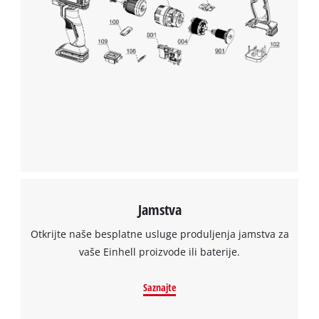
the site with their CMP to add this content
to the list of technologies used.
Powered by
Usercentrics Consent
Management Platform
Jamstva
Otkrijte naše besplatne usluge produljenja jamstva za
vaše Einhell proizvode ili baterije.
Saznajte