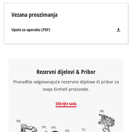
Vezana preuzimanja
Upute za uporabu (PDF)
Rezervni dijelovi & Pribor
Pronađite odgovarajuće rezervne dijelove ili pribor za
svoje Einhell proizvode.
Trebamo vaše dopuštenje za učitavanje
Otkrijte sada
Google Maps usluge!
This content is not permitted to load due
to trackers that are not disclosed to the
visitor. The website owner needs to setup