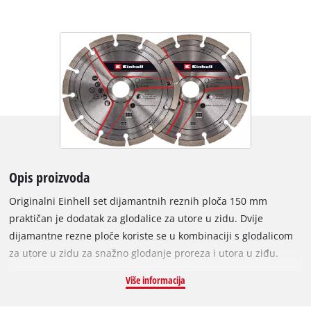
Opis proizvoda
Originalni Einhell set dijamantnih reznih ploča 150 mm
praktičan je dodatak za glodalice za utore u zidu. Dvije
dijamantne rezne ploče koriste se u kombinaciji s glodalicom
za utore u zidu za snažno glodanje proreza i utora u ziđu.
Posebno su prikladne za glodanje u kamenu, betonu,
Više informacija
pločicama, keramici, porculanu, mramoru i granitu.
Zahvaljujući provrtu od 22,2 mm, dijamantne rezne ploče