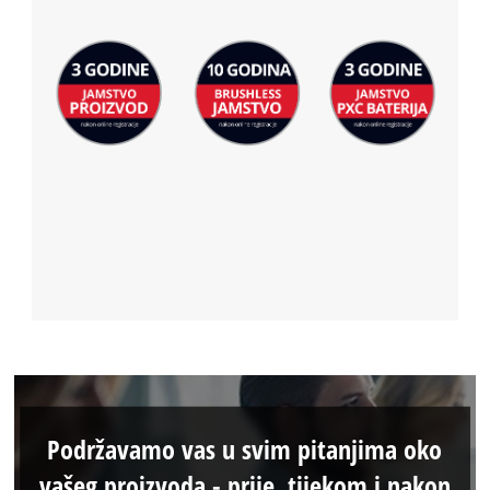
Podržavamo vas u svim pitanjima oko
vašeg proizvoda - prije, tijekom i nakon