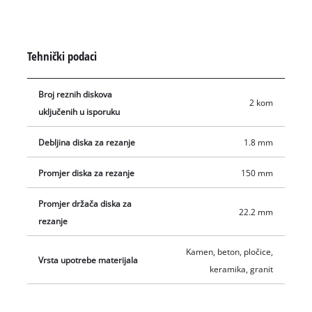
mogu se koristiti s Einhell glodalicom za utore u zidu TE-MA
1700, ali se mogu montirati i na uređaje drugih proizvođača.
Maksimalna brzina vrtnje za uporabu Einhell dijamantnih
Tehnički podaci
reznih ploča iznosi 10.200 okr/min. U isporuku su uključene
dvije dijamantne rezne ploče debljine 1,8 mm i promjera 150
Broj reznih diskova
mm.
2 kom
uključenih u isporuku
Debljina diska za rezanje
1.8 mm
Promjer diska za rezanje
150 mm
Promjer držača diska za
22.2 mm
rezanje
Kamen, beton, pločice,
Vrsta upotrebe materijala
keramika, granit