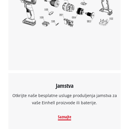
Trebamo vaše dopuštenje za učitavanje
Google Maps usluge!
This content is not permitted to load due
to trackers that are not disclosed to the
visitor. The website owner needs to setup
the site with their CMP to add this content
to the list of technologies used.
Powered by
Usercentrics Consent
Management Platform
Jamstva
Otkrijte naše besplatne usluge produljenja jamstva za
vaše Einhell proizvode ili baterije.
Saznajte