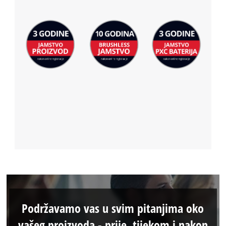
Podržavamo vas u svim pitanjima oko
vašeg proizvoda - prije, tijekom i nakon