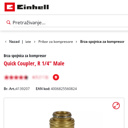
r
Pribor za alate
Nazad
|
Pribor za kompresore
Brza spojnica za kompresor
Brza spojnica za kompresor
Quick Coupler, R 1/4" Male
Br. Art.:
4139207
EAN kod:
4006825560824