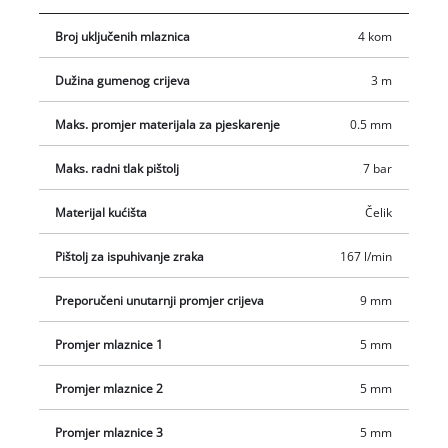
Broj uključenih mlaznica
4 kom
Dužina gumenog crijeva
3 m
Maks. promjer materijala za pjeskarenje
0.5 mm
Maks. radni tlak pištolj
7 bar
Materijal kućišta
Čelik
Pištolj za ispuhivanje zraka
167 l/min
Preporučeni unutarnji promjer crijeva
9 mm
Promjer mlaznice 1
5 mm
Promjer mlaznice 2
5 mm
Promjer mlaznice 3
5 mm