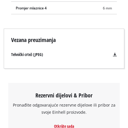
Promjer mlaznice 4
6 mm
Vezana preuzimanja
Tehnički crtež (JPEG)
Rezervni dijelovi & Pribor
Pronađite odgovarajuće rezervne dijelove ili pribor za
Trebamo vaše dopuštenje za učitavanje
svoje Einhell proizvode.
Google Maps usluge!
Otkrijte sada