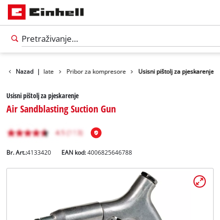
r
Pribor za alate
Nazad
|
Pribor za kompresore
Usisni pištolj za pjeskarenje
Usisni pištolj za pjeskarenje
Air Sandblasting Suction Gun
Br. Art.:
4133420
EAN kod:
4006825646788