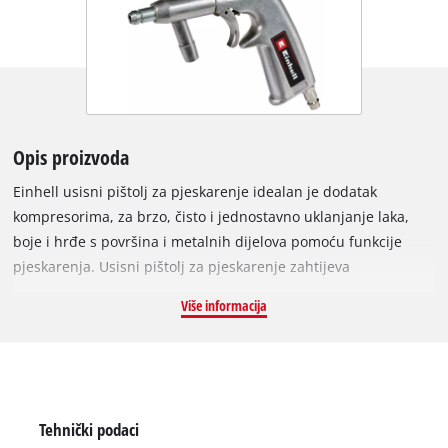
Opis proizvoda
Einhell usisni pištolj za pjeskarenje idealan je dodatak
kompresorima, za brzo, čisto i jednostavno uklanjanje laka,
boje i hrđe s površina i metalnih dijelova pomoću funkcije
pjeskarenja. Usisni pištolj za pjeskarenje zahtijeva
odgovarajući kompresor za rad. Dopušteno je primijeniti
Više informacija
najviše 7 bara, a veličina zrna pijeska ne smije prelaziti najviše
0,8 mm u promjeru. Proizvod se isporučuje u kompletu s
usisnim crijevom, usisnom cijevi i rezervnim mlaznicama.
Tehnički podaci