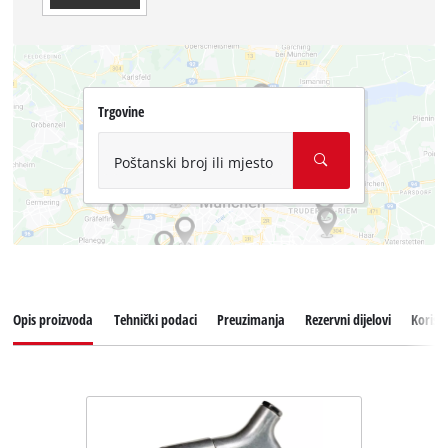
Trgovine
Poštanski broj ili mjesto
Opis proizvoda
Tehnički podaci
Preuzimanja
Rezervni dijelovi
Korisn