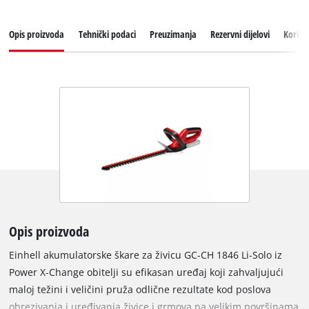
Opis proizvoda
Tehnički podaci
Preuzimanja
Rezervni dijelovi
Korisn
Opis proizvoda
Einhell akumulatorske škare za živicu GC-CH 1846 Li-Solo iz
Power X-Change obitelji su efikasan uređaj koji zahvaljujući
maloj težini i veličini pruža odlične rezultate kod poslova
obrezivanja i uređivanja živice i grmova na velikim površinama