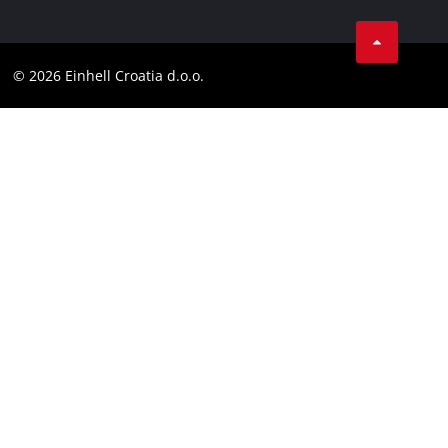
Izjava o privatnosti
Einhell globalno
Tik Tok
Kontakt
Obavijest za kupce
LinkedIn
Sukladnost
© 2026 Einhell Croatia d.o.o.
YouТube
Izjava o pristupačnosti
Facebook
Instagram