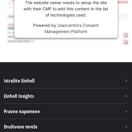
The website owner needs to setup the site
with their CMP to add this content to the list
of technologies used.
Powered by
Usercentrics Consent
Management Platform
Istražite Einhell
Usluge
Einhell Insights
Akumulatorski sistem
Održivost
Pravne napomene
O nama
Impresum
Društvene mreže
Karijera