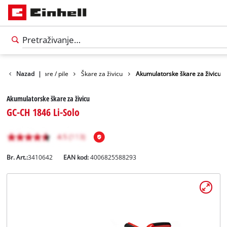
Vrt
Nazad
Vrtne škare / pile
|
Škare za živicu
Akumulatorske škare za živicu
Akumulatorske škare za živicu
GC-CH 1846 Li-Solo
Br. Art.:
3410642
EAN kod:
4006825588293