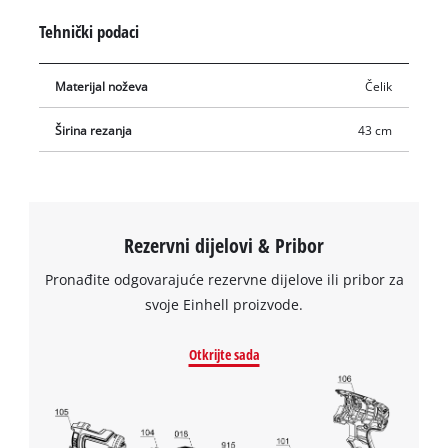
kosilica ponovno kosi čisto i temeljito.
Tehnički podaci
Materijal noževa
Čelik
Širina rezanja
43 cm
Rezervni dijelovi & Pribor
Pronađite odgovarajuće rezervne dijelove ili pribor za
svoje Einhell proizvode.
Otkrijte sada