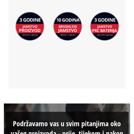
Podržavamo vas u svim pitanjima oko
vašeg proizvoda - prije, tijekom i nakon