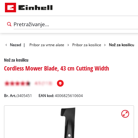
Nazad
Pribor
|
Pribor za vrtne alate
Pribor za kosilice
Nož za kosilicu
Nož za kosilicu
Cordless Mower Blade, 43 cm Cutting Width
Br. Art.:
3405451
EAN kod:
4006825610604