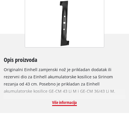
Opis proizvoda
Originalni Einhell zamjenski nož je prikladan dodatak ili
rezervni dio za Einhell akumulatorske kosilice sa širinom
rezanja od 43 cm. Posebno je prikladan za Einhell
akumulatorske kosilice GE-CM 43 Li M i GE-CM 36/43 Li M.
Robusni i izdržljivi čelični nož s dva precizna, oštro brušena
Više informacija
noža postiže izvrsne rezultate rezanja čak i na gusto zaraslim
travnjacima. Nož je dužine 43 cm. Tupi ili oštećeni noževi
mogu se jednostavno zamijeniti originalnim Einhell
zamjenskim nožem. S novim, neoštećenim zamjenskim nožem,