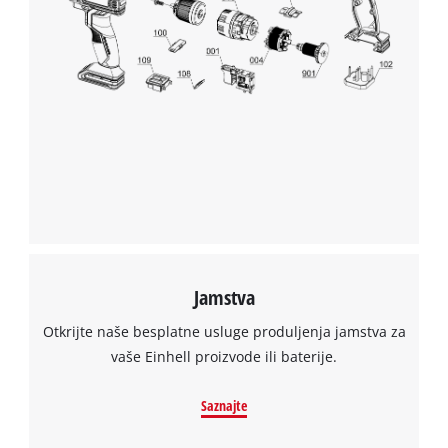
Trebamo vaše dopuštenje za učitavanje
Google Maps usluge!
This content is not permitted to load due
to trackers that are not disclosed to the
visitor. The website owner needs to setup
the site with their CMP to add this content
to the list of technologies used.
Powered by
Usercentrics Consent
Management Platform
Jamstva
Otkrijte naše besplatne usluge produljenja jamstva za
vaše Einhell proizvode ili baterije.
Saznajte