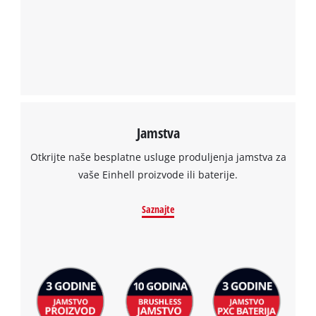
needs
Powered by
Usercentrics Consent
to
Management Platform
setup
the
site
with
their
CMP
to
Jamstva
add
this
Otkrijte naše besplatne usluge produljenja jamstva za
content
vaše Einhell proizvode ili baterije.
to
the
Saznajte
list
of
technologies
used.
Powered
by
Usercentrics