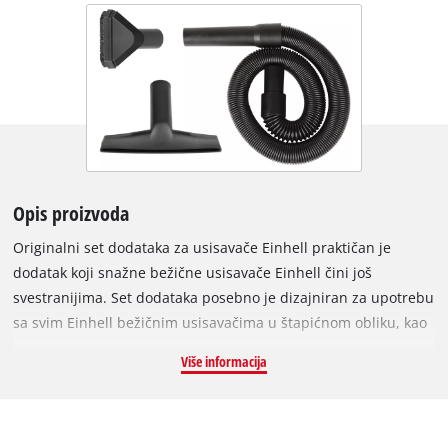
Opis proizvoda
Originalni set dodataka za usisavače Einhell praktičan je
dodatak koji snažne bežične usisavače Einhell čini još
svestranijima. Set dodataka posebno je dizajniran za upotrebu
sa svim Einhell bežičnim usisavačima u štapićnom obliku, kao
što su TE-SV 18 Li, TE-SV 18/270 Li BL ili TE-SV 18 Li FLX. Sastoji
Više informacija
se od fleksibilnog crijeva s priključkom od 36 mm, nastavka za
presvlake i univerzalnog nastavka. S priključkom od 36 mm na
usisnom crijevu može se koristiti većina dodataka dostupnih
za Einhell mokre i suhe usisavače. Nastavak za presvlake