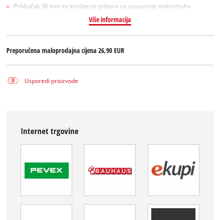
Priključak 36 mm za korištenje pribora za usisavanje mokro/suho
Više informacija
Preporučena maloprodajna cijena
26,90 EUR
Usporedi proizvode
Internet trgovine