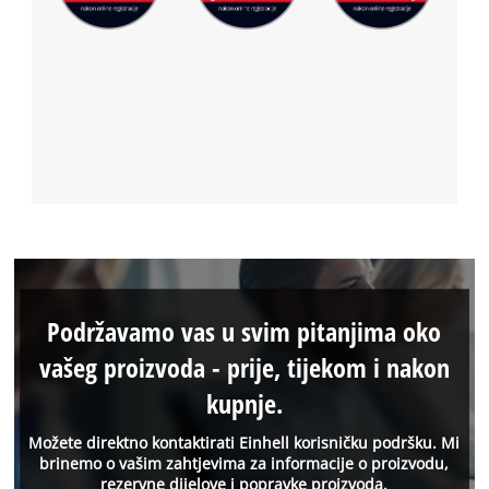
Consent
Management
Platform
Podržavamo vas u svim pitanjima oko
vašeg proizvoda - prije, tijekom i nakon
kupnje.
Možete direktno kontaktirati Einhell korisničku podršku. Mi
brinemo o vašim zahtjevima za informacije o proizvodu,
rezervne dijelove i popravke proizvoda.