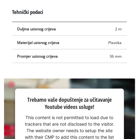
prikladan je za učinkovito čišćenje sofa, autosjedalica i drugog
Tehnički podaci
tapeciranog namještaja. Crijevo i univerzalni nastavak može se
koristiti za čišćenje uskih prostora kao i širokih površina te
Duljina usisnog crijeva
2 m
tvrdih i mekih površina i presvlaka. Univerzalni nastavak može
se koristiti u automobilu ne samo za čišćenje sjedala, već i za
Materijal usisnog crijeva
Plastika
praktično uklanjanje prašine s upravljačke ploče.
Promjer usisnog crijeva
36 mm
Trebamo
Trebamo vaše dopuštenje za učitavanje
vaše
Youtube videos usluge!
dopuštenje
za
This content is not permitted to load due to
učitavanje
trackers that are not disclosed to the visitor.
Youtube
The website owner needs to setup the site
usluge!
with their CMP to add this content to the list