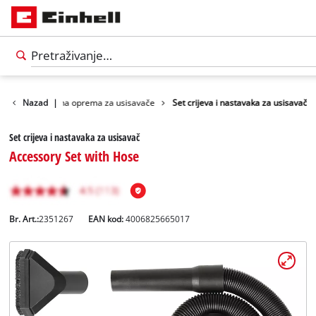
ćenje
Nazad
Dodatna oprema za usisavače
|
Set crijeva i nastavaka za usisavač
Set crijeva i nastavaka za usisavač
Accessory Set with Hose
Br. Art.:
2351267
EAN kod:
4006825665017