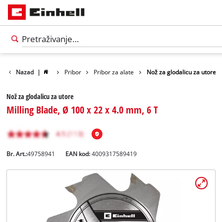
Nazad
|
Pribor
Pribor za alate
Nož za glodalicu za utore
Nož za glodalicu za utore
Milling Blade, Ø 100 x 22 x 4.0 mm, 6 T
Br. Art.:
49758941
EAN kod:
4009317589419