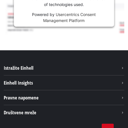
of technologies used.
Powered by
Usercentrics Consent
Management Platform
Istražite Einhell
Usluge
Einhell Insights
Akumulatorski sistem
Održivost
Pravne napomene
O nama
Impresum
Društvene mreže
Karijera
Izjava o privatnosti
Einhell globalno
Tik Tok
Kontakt