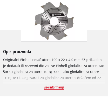
Opis proizvoda
Originalni Einhell rezač utora 100 x 22 x 4,0 mm 6Z prikladan
je dodatak ili rezervni dio za sve Einhell glodalice za utore, kao
što su glodalica za utore TC-BJ 900 ili aku glodalica za utore
TE-BJ 18 Li. Odgovara i za glodalice za utore s držačem od 22
mm. Oštrica rezača s vrhom od tvrdog metala debljine 4,0 mm
Više informacija
opremljena je sa 6 oštrih zuba i ima promjer od 100 mm.
Idealan je za glodanje utora u mekom ili tvrdom drvu.