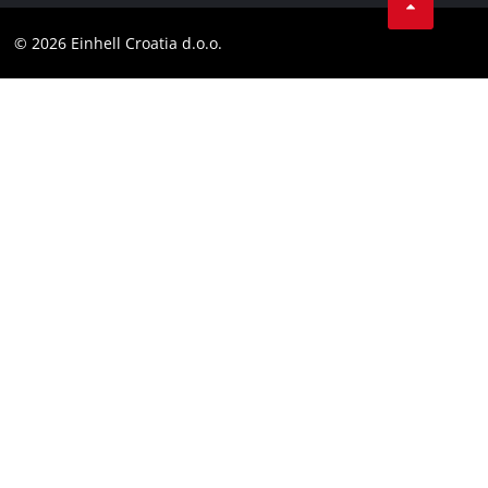
Obavijest za kupce
LinkedIn
Sukladnost
© 2026 Einhell Croatia d.o.o.
YouТube
Izjava o pristupačnosti
Facebook
Instagram