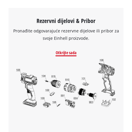
Rezervni dijelovi & Pribor
Pronađite odgovarajuće rezervne dijelove ili pribor za
svoje Einhell proizvode.
Otkrijte sada
Trebamo vaše dopuštenje za učitavanje
Google Maps usluge!