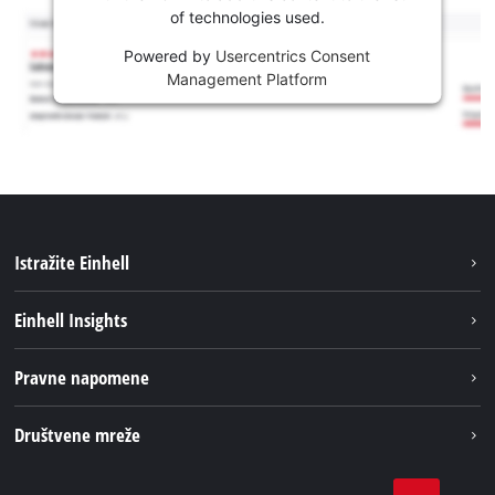
of technologies used.
Powered by
Usercentrics Consent
Management Platform
Istražite Einhell
Usluge
Einhell Insights
Akumulatorski sistem
Održivost
Pravne napomene
O nama
Impresum
Društvene mreže
Karijera
Izjava o privatnosti
Einhell globalno
Tik Tok
Kontakt