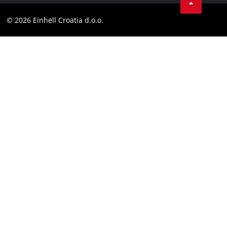
Obavijest za kupce
LinkedIn
Sukladnost
© 2026 Einhell Croatia d.o.o.
YouТube
Izjava o pristupačnosti
Facebook
Instagram