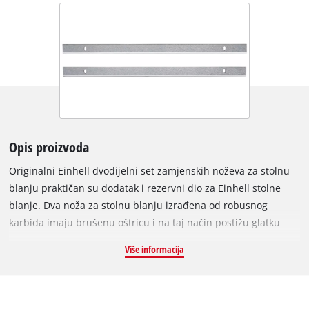
Opis proizvoda
Originalni Einhell dvodijelni set zamjenskih noževa za stolnu
blanju praktičan su dodatak i rezervni dio za Einhell stolne
blanje. Dva noža za stolnu blanju izrađena od robusnog
karbida imaju brušenu oštricu i na taj način postižu glatku
površinu. Set je prikladan za obradu tvrdog i mekog drva, kao
Više informacija
što je struganje ili obrada drva. Dimenzije zamjenskih noževa
su 210 x 17 x 1,5 mm. Noževi su posebno prikladni za Einhell
stolne blanje TC-SP 204 i TC-SP 204/1.