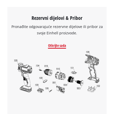
Rezervni dijelovi & Pribor
Pronađite odgovarajuće rezervne dijelove ili pribor za
svoje Einhell proizvode.
Otkrijte sada
Trebamo vaše dopuštenje za učitavanje
Google Maps usluge!