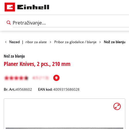
Pribor
Nazad
|
Pribor za alate
Pribor za glodalice / blanje
Nož za blanju
Nož za blanju
Planer Knives, 2 pcs., 210 mm
Br. Art.:
49568602
EAN kod:
4009315686028