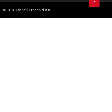
Obavijest za kupce
LinkedIn
Sukladnost
© 2026 Einhell Croatia d.o.o.
YouТube
Izjava o pristupačnosti
Facebook
Instagram