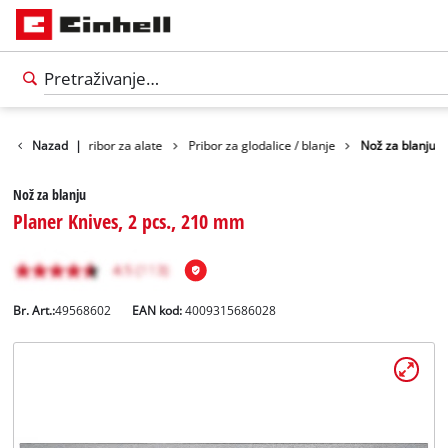
Pribor
Nazad
|
Pribor za alate
Pribor za glodalice / blanje
Nož za blanju
Nož za blanju
Planer Knives, 2 pcs., 210 mm
Br. Art.:
49568602
EAN kod:
4009315686028