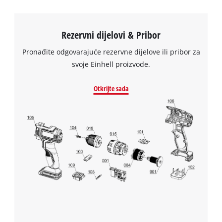
Rezervni dijelovi & Pribor
Pronađite odgovarajuće rezervne dijelove ili pribor za
svoje Einhell proizvode.
Otkrijte sada
Trebamo vaše dopuštenje za učitavanje
Google Maps usluge!