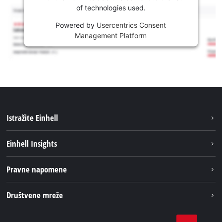
of technologies used.
Powered by
Usercentrics Consent
Management Platform
Istražite Einhell
Usluge
Einhell Insights
Akumulatorski sistem
Održivost
Pravne napomene
O nama
Impresum
Društvene mreže
Karijera
Izjava o privatnosti
Einhell globalno
Tik Tok
Kontakt