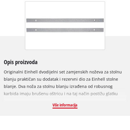
Opis proizvoda
Originalni Einhell dvodijelni set zamjenskih noževa za stolnu
blanju praktičan su dodatak i rezervni dio za Einhell stolne
blanje. Dva noža za stolnu blanju izrađena od robusnog
karbida imaju brušenu oštricu i na taj način postižu glatku
površinu. Set je prikladan za obradu tvrdog i mekog drva, kao
Više informacija
što je struganje ili obrada drva. Dimenzije zamjenskih noževa
su 210 x 17 x 1,5 mm. Noževi su posebno prikladni za Einhell
stolne blanje TC-SP 204 i TC-SP 204/1.