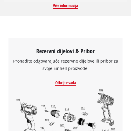
TC-WG 200. Ima promjer od 180 mm, širok je 30 mm i može se
Više informacija
koristiti do maksimalne brzine praznog hoda od 110 okretaja u
minuti. Provrt, odnosno rupa u kotaču je promjera 12,7 mm.
Rezervni dijelovi & Pribor
Pronađite odgovarajuće rezervne dijelove ili pribor za
svoje Einhell proizvode.
Otkrijte sada