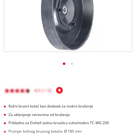
Hrvatski
HR
Hrvatski
English
Kožni brusni kotač kao dodatak za mokro brušenje
Za uklanjanje neravnina od brušenja
Prikladno za Einhell stolnu brusilicu suho/mokro TC-WG 200
Promjer kožnog brusnog kotača: Ø 180 mm