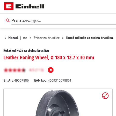
Pribor za alate
Nazad
|
Pribor za brusilice
Kotač od kože za stolnu brusilicu
Kotač od kože za stolnu brusilicu
Leather Honing Wheel, Ø 180 x 12.7 x 30 mm
Br. Art.:
49507886
EAN kod:
4009315078861