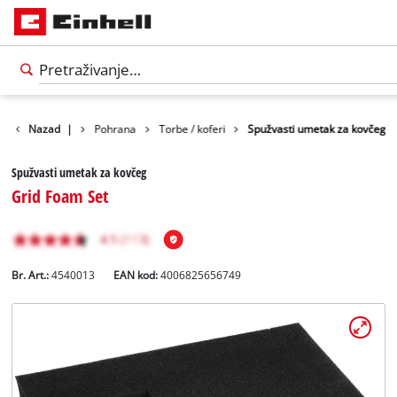
Nazad
Pribor
|
Pohrana
Torbe / koferi
Spužvasti umetak za kovčeg
Spužvasti umetak za kovčeg
Grid Foam Set
Br. Art.:
4540013
EAN kod:
4006825656749