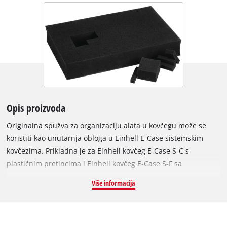
Opis proizvoda
Originalna spužva za organizaciju alata u kovčegu može se
koristiti kao unutarnja obloga u Einhell E-Case sistemskim
kovčezima. Prikladna je za Einhell kovčeg E-Case S-C s
plastičnim pretincima i Einhell kovčeg E-Case S-F sa
spužvastim umetkom. Spužva za organizaciju alata u kovčegu
Više informacija
može se individualno i precizno prilagoditi, što znači da se čak
i osjetljivi uređaji poput kamera ili mjernih uređaja mogu
sigurno i zaštićeno pohraniti u Einhell E-Case. Zahvaljujući
unaprijed izbušenoj spužvi, precizno podešavanje može se