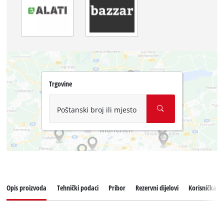
Trgovine
Poštanski broj ili mjesto
Opis proizvoda
Tehnički podaci
Pribor
Rezervni dijelovi
Korisnička p