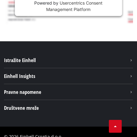
Powered by
Usercentrics Consent
Management Platform
Istražite Einhell
Usluge
Einhell Insights
Akumulatorski sistem
Održivost
Pravne napomene
O nama
Impresum
Društvene mreže
Karijera
Izjava o privatnosti
Einhell globalno
Tik Tok
Kontakt
Obavijest za kupce
LinkedIn
Sukladnost
© 2026 Einhell Croatia d.o.o.