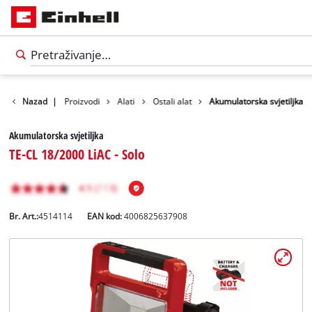
Nazad
|
Proizvodi
Alati
Ostali alat
Akumulatorska svjetiljka
Akumulatorska svjetiljka
TE-CL 18/2000 LiAC - Solo
Br. Art.:
4514114
EAN kod:
4006825637908