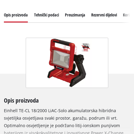
Opis proizvoda
Tehnički podaci
Preuzimanja
Rezervni dijelovi
Korisn
Opis proizvoda
Einhell TE-CL 18/2000 LiAC-Solo akumulatorska hibridna
svjetiljka osvjetljava svaki prostor, garažu, podrum ili vrt.
Optimalno osvjetljenje je podržano litij-ionskom punjivom
baterijom iz visokokvalitetnog i inovativnog Power X-Change