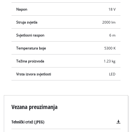
Napon
18 V
Struja svjetla
2000 lm
Svjetlosni raspon
6 m
Temperatura boje
5300 K
Težina proizvoda
1.23 kg
Vrsta izvora svjetlosti
LED
Vezana preuzimanja
Tehnički crtež (JPEG)