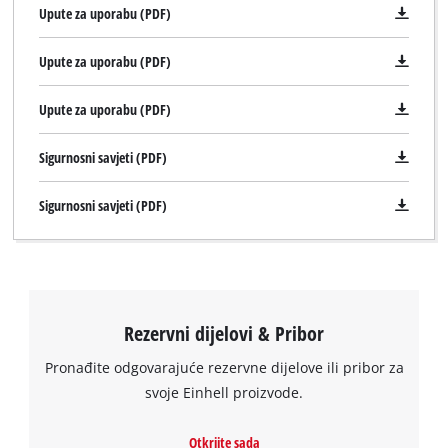
Upute za uporabu (PDF)
Upute za uporabu (PDF)
Upute za uporabu (PDF)
Sigurnosni savjeti (PDF)
Sigurnosni savjeti (PDF)
Trebamo vaše dopuštenje za učitavanje
Google Maps usluge!
This content is not permitted to load due
to trackers that are not disclosed to the
visitor. The website owner needs to setup
Rezervni dijelovi & Pribor
the site with their CMP to add this content
to the list of technologies used.
Pronađite odgovarajuće rezervne dijelove ili pribor za
Powered by
Usercentrics Consent
svoje Einhell proizvode.
Management Platform
Otkrijte sada