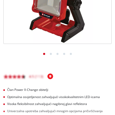
Hrvatski
HR
Hrvatski
English
Član Power X-Change obitelji
Optimalna osvjetljenost zahvaljujući visokokvalitetnim LED-icama
Visoka fleksibilnost zahvaljujući nagibnoj glavi reflektora
Univerzalna upotreba zahvaljujući mnogim opcijama pričvršćivanja