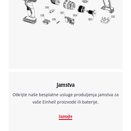
the site with their CMP to add this content
to the list of technologies used.
Powered by
Usercentrics Consent
Management Platform
Jamstva
Otkrijte naše besplatne usluge produljenja jamstva za
vaše Einhell proizvode ili baterije.
Saznajte