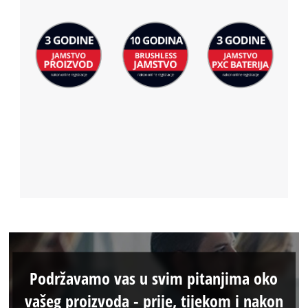
Podržavamo vas u svim pitanjima oko
vašeg proizvoda - prije, tijekom i nakon