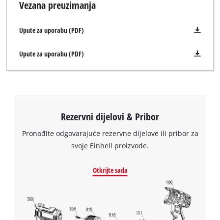
Vezana preuzimanja
Upute za uporabu (PDF)
Upute za uporabu (PDF)
Rezervni dijelovi & Pribor
Pronađite odgovarajuće rezervne dijelove ili pribor za
svoje Einhell proizvode.
Trebamo vaše dopuštenje za učitavanje
Otkrijte sada
Google Maps usluge!
This content is not permitted to load due
to trackers that are not disclosed to the
visitor. The website owner needs to setup