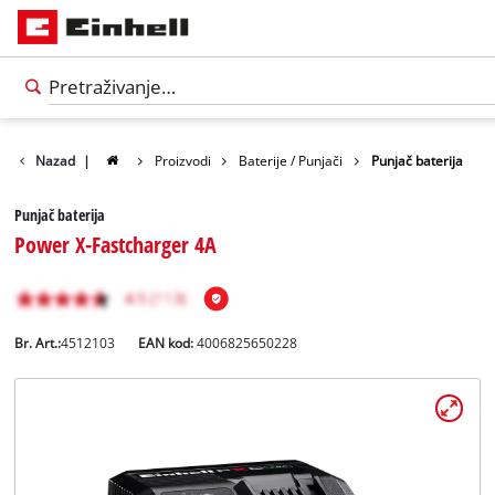
Nazad
|
Proizvodi
Baterije / Punjači
Punjač baterija
Punjač baterija
Power X-Fastcharger 4A
Br. Art.:
4512103
EAN kod:
4006825650228