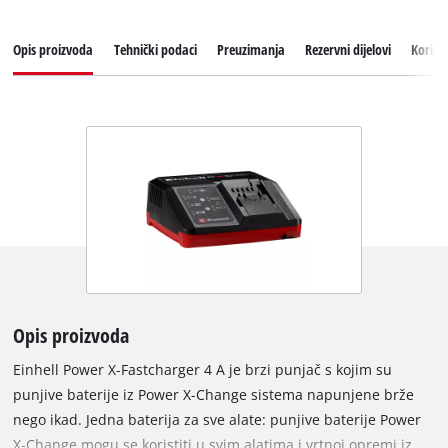
Opis proizvoda
Tehnički podaci
Preuzimanja
Rezervni dijelovi
Korisn
Opis proizvoda
Einhell Power X-Fastcharger 4 A je brzi punjač s kojim su
punjive baterije iz Power X-Change sistema napunjene brže
nego ikad. Jedna baterija za sve alate: punjive baterije Power
X-Change mogu se koristiti u svim alatima i vrtnoj opremi iz