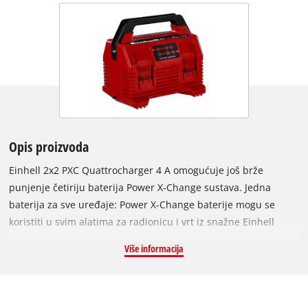
Opis proizvoda
Einhell 2x2 PXC Quattrocharger 4 A omogućuje još brže
punjenje četiriju baterija Power X-Change sustava. Jedna
baterija za sve uređaje: Power X-Change baterije mogu se
koristiti u svim alatima za radionicu i vrt iz snažne Einhell
sustavske serije, a punjač je univerzalno kompatibilan sa svim
Više informacija
PXC baterijama. Kontinuirano i istodobno punjenje dviju
baterija, po jedne sa svake strane, štedi prostor, osigurava
brzu dostupnost i omogućuje neprekidan rad. Kada se dvije
baterije na suprotnim stranama potpuno napune, automatski