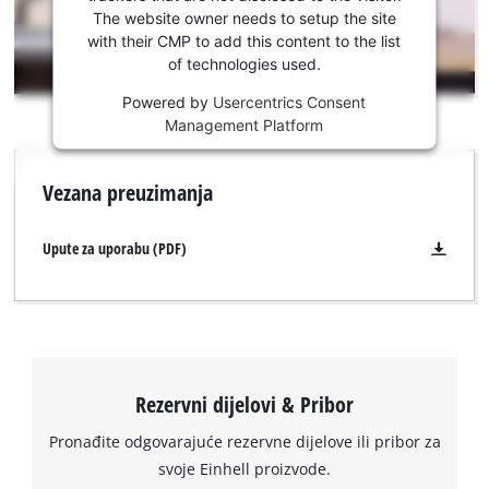
Youtube
The website owner needs to setup the site
usluge!
with their CMP to add this content to the list
of technologies used.
This
Powered by
Usercentrics Consent
content
Management Platform
is
not
permitted
Vezana preuzimanja
to
load
due
Upute za uporabu (PDF)
to
trackers
that
are
not
disclosed
Rezervni dijelovi & Pribor
to
the
Pronađite odgovarajuće rezervne dijelove ili pribor za
visitor.
Trebamo vaše dopuštenje za učitavanje
svoje Einhell proizvode.
The
Google Maps usluge!