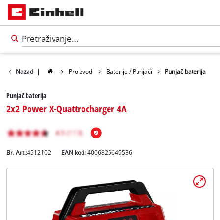
Nazad
|
Proizvodi
Baterije / Punjači
Punjač baterija
Punjač baterija
2x2 Power X-Quattrocharger 4A
Br. Art.:
4512102
EAN kod:
4006825649536