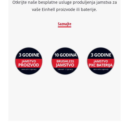
Otkrijte naše besplatne usluge produljenja jamstva za
by
vaše Einhell proizvode ili baterije.
Usercentrics
Consent
Management
Saznajte
Platform