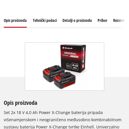
Opis proizvoda
Tehnički podaci
Detalji o proizvodu
Pribor
Rezervni d
Opis proizvoda
Set 2x 18 V 4,0 Ah Power X-Change baterija pripada
višenamjenskom i neograničeno međusobno kombinabilnom
sustavu baterija Power X-Change tvrtke Einhell. Univerzalno