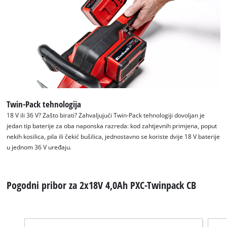
visitor. The website owner needs to setup
the site with their CMP to add this content
to the list of technologies used.
Powered by
Usercentrics Consent
Management Platform
Twin-Pack tehnologija
18 V ili 36 V? Zašto birati? Zahvaljujući Twin-Pack tehnologiji dovoljan je
jedan tip baterije za oba naponska razreda: kod zahtjevnih primjena, poput
nekih kosilica, pila ili čekić bušilica, jednostavno se koriste dvije 18 V baterije
u jednom 36 V uređaju.
Pogodni pribor za 2x18V 4,0Ah PXC-Twinpack CB