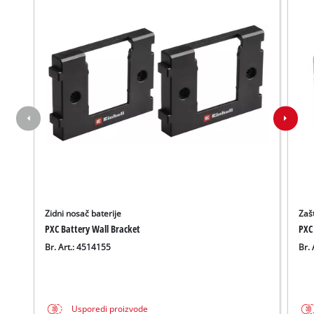
Zidni nosač baterije
Zašt
PXC Battery Wall Bracket
PXC
Br. Art.: 4514155
Br. 
Usporedi proizvode