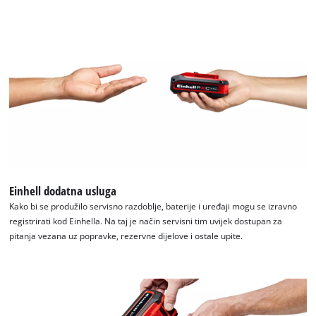
Einhell dodatna usluga
Kako bi se produžilo servisno razdoblje, baterije i uređaji mogu se izravno
registrirati kod Einhella. Na taj je način servisni tim uvijek dostupan za
pitanja vezana uz popravke, rezervne dijelove i ostale upite.
Trebamo vaše dopuštenje za učitavanje
Google Maps usluge!
This content is not permitted to load due
to trackers that are not disclosed to the