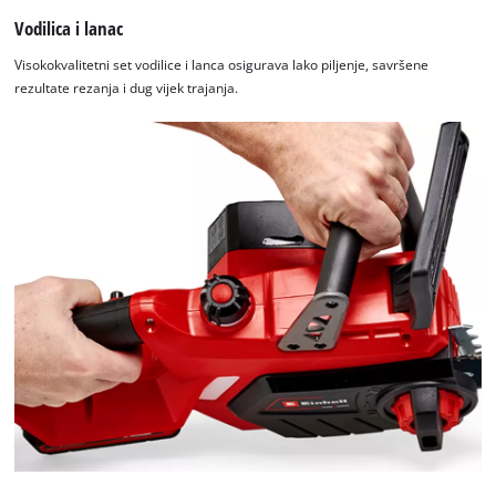
Vodilica i lanac
Visokokvalitetni set vodilice i lanca osigurava lako piljenje, savršene
rezultate rezanja i dug vijek trajanja.
Trebamo vaše dopuštenje za učitavanje
Google Maps usluge!
This content is not permitted to load due
to trackers that are not disclosed to the
visitor. The website owner needs to setup
the site with their CMP to add this content
to the list of technologies used.
Powered by
Usercentrics Consent
Management Platform