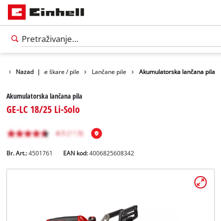
Vrt
Nazad
Vrtne škare / pile
|
Lančane pile
Akumulatorska lančana pila
Akumulatorska lančana pila
GE-LC 18/25 Li-Solo
Br. Art.:
4501761
EAN kod:
4006825608342