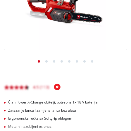
Hrvatski
HR
Hrvatski
English
Član Power X-Change obitelji, potrebna 1x 18 V baterija
Zatezanje lanca i zamjena lanca bez alata
Ergonomska ručka sa Softgrip oblogom
Metalni nazubljeni oslonac