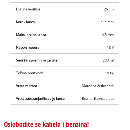
Duljina vodilice
25 cm
Korak lanca
9.535 mm
Maks. brzina lanca
4.5 m/s
Napon motora
18 V
Sadržaj spremnika za ulje
200 ml
Težina proizvoda
2.9 kg
Vrsta motora
Motor sa četkicama
Vrsta zatezanja/fiksacije lanca
Bez korištenja alata
Oslobodite se kabela i benzina!