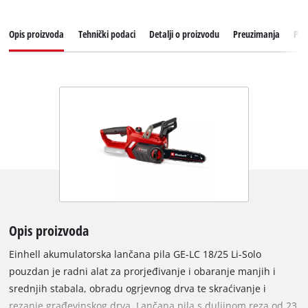
Opis proizvoda
Tehnički podaci
Detalji o proizvodu
Preuzimanja
Pri
Opis proizvoda
Einhell akumulatorska lančana pila GE-LC 18/25 Li-Solo
pouzdan je radni alat za prorjeđivanje i obaranje manjih i
srednjih stabala, obradu ogrjevnog drva te skraćivanje i
rezanje građevinskog drva. Lančana pila s duljinom reza od 23