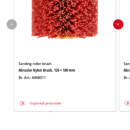
Sanding roller brush
San
Abrasive Nylon Brush, 120 × 100 mm
Abra
Br. Art.: 4468011
Br. 
Usporedi proizvode