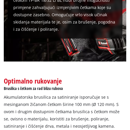
četkom TP-BR 18/32 Li BL nudi brojne mogućnosti
primjene zahvaljujući izmjenjivim četkama koje su
dostupne zasebno. Omogućuje vrlo visok učinak
Trebamo vaše dopuštenje za učitavanje
Google Maps usluge!
skidanja materijala te je, osim za brušenje, pogodna
i za čišćenje i poliranje.
This content is not permitted to load due
to trackers that are not disclosed to the
visitor. The website owner needs to setup
the site with their CMP to add this content
to the list of technologies used.
Powered by
Usercentrics Consent
Management Platform
Optimalno rukovanje
Brusilica s četkom za rad blizu rubova
Akumulatorska brusilica za satiniranje isporučuje se s
mesinganom žičanom četkom širine 100 mm (Ø 120 mm). S
ovom i drugim dostupnim četkama brusilica s četkom može
se, ovisno o materijalu, koristiti za brušenje, poliranje,
satiniranje i čišćenje drva, metala i neosjetljivog kamena.