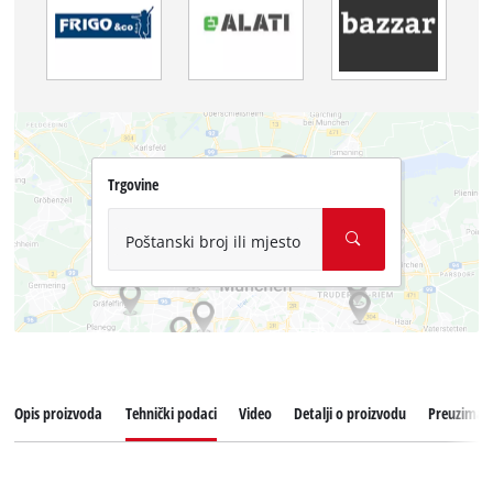
Trgovine
Poštanski broj ili mjesto
Opis proizvoda
Tehnički podaci
Video
Detalji o proizvodu
Preuziman