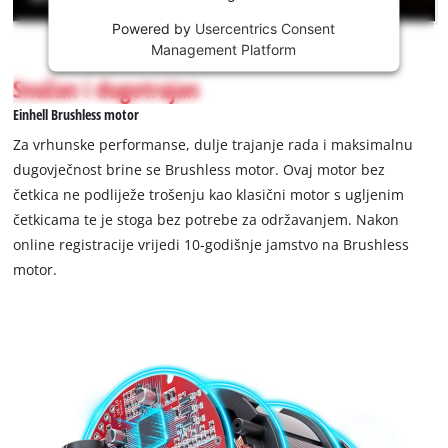
This
Powered by
Usercentrics Consent
content
Management Platform
is
not
Snažan i dugotrajan
permitted
Einhell Brushless motor
to
load
Za vrhunske performanse, dulje trajanje rada i maksimalnu
due
dugovječnost brine se Brushless motor. Ovaj motor bez
to
četkica ne podliježe trošenju kao klasični motor s ugljenim
trackers
četkicama te je stoga bez potrebe za održavanjem. Nakon
that
are
online registracije vrijedi 10-godišnje jamstvo na Brushless
not
motor.
disclosed
to
the
visitor.
The
website
owner
needs