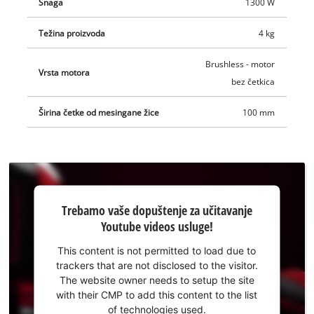
Power X-Change baterija. Isporuka je bez baterije i bez
Snaga
1300 W
punjača, koji su dostupni zasebno.
Težina proizvoda
4 kg
Brushless - motor
Vrsta motora
bez četkica
Širina četke od mesingane žice
100 mm
Trebamo
Trebamo vaše dopuštenje za učitavanje
vaše
Youtube videos usluge!
dopuštenje
za
This content is not permitted to load due to
učitavanje
trackers that are not disclosed to the visitor.
Youtube
The website owner needs to setup the site
usluge!
with their CMP to add this content to the list
of technologies used.