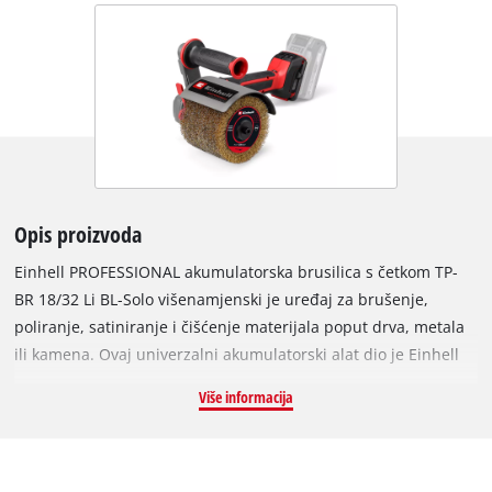
Opis proizvoda
Einhell PROFESSIONAL akumulatorska brusilica s četkom TP-
BR 18/32 Li BL-Solo višenamjenski je uređaj za brušenje,
poliranje, satiniranje i čišćenje materijala poput drva, metala
ili kamena. Ovaj univerzalni akumulatorski alat dio je Einhell
Power X-Change obitelji te se može koristiti sa svim baterijama
Više informacija
i punjačima sustava. Pogon osigurava Einhell Brushless motor
koji pruža više snage i dulje trajanje rada od klasičnih motora
s ugljenim četkicama. Nakon online registracije vrijedi 10-
godišnje jamstvo na Brushless motor. Brusilica za renoviranje