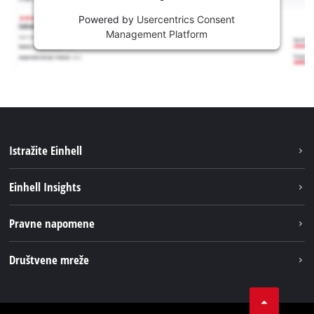
Powered by
Usercentrics Consent
Management Platform
Istražite Einhell
Usluge
Einhell Insights
Akumulatorski sistem
Održivost
Pravne napomene
O nama
Impresum
Društvene mreže
Karijera
Izjava o privatnosti
Einhell globalno
Tik Tok
Kontakt
Obavijest za kupce
LinkedIn