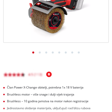
Hrvatski
HR
Hrvatski
English
Član Power X-Change obitelji, potrebna 1x 18 V baterija
Brushless motor – više snage i dulji vijek trajanja
Brushless – 10 godina jamstva na motor nakon registracije
Jednostavno skidanje materijala, uključujući rad blizu rubova