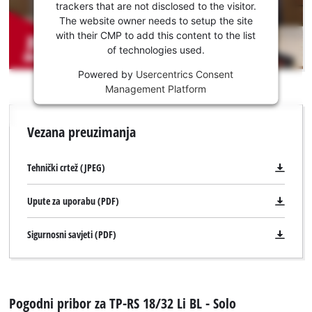
učitavanje
trackers that are not disclosed to the visitor.
Youtube
The website owner needs to setup the site
usluge!
with their CMP to add this content to the list
of technologies used.
This
Powered by
Usercentrics Consent
content
Management Platform
is
not
permitted
Vezana preuzimanja
to
load
due
Tehnički crtež (JPEG)
to
trackers
Upute za uporabu (PDF)
that
are
Sigurnosni savjeti (PDF)
not
disclosed
to
the
visitor.
Pogodni pribor za TP-RS 18/32 Li BL - Solo
The