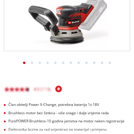
Hrvatski
HR
Hrvatski
English
Član obitelji Power X-Change, potrebna baterija 1x 18V
Brushless motor bez četkica - više snage i dulje vrijeme rada
PurePOWER Brushless-10 godina jamstva na motor nakon registracije
Elektronika brzine za rad orijentiran na materijal i primjenu