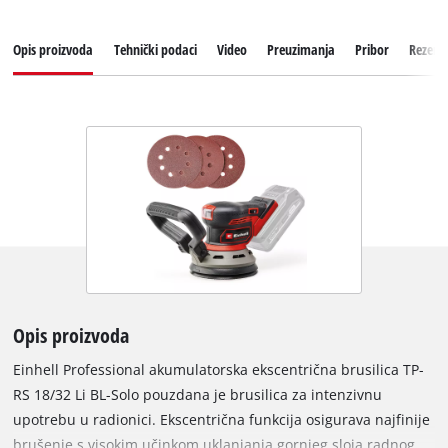
Opis proizvoda
Tehnički podaci
Video
Preuzimanja
Pribor
Rezervn
Opis proizvoda
Einhell Professional akumulatorska ekscentrična brusilica TP-
RS 18/32 Li BL-Solo pouzdana je brusilica za intenzivnu
upotrebu u radionici. Ekscentrična funkcija osigurava najfinije
brušenje s visokim učinkom uklanjanja gornjeg sloja radnog