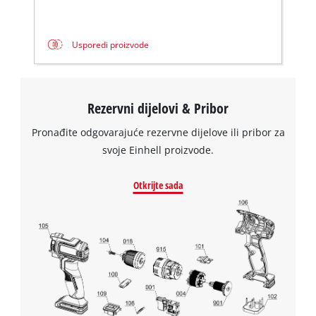
Powered
by
Usercentrics
Usporedi proizvode
Consent
Management
Platform
Rezervni dijelovi & Pribor
Pronađite odgovarajuće rezervne dijelove ili pribor za
svoje Einhell proizvode.
Otkrijte sada