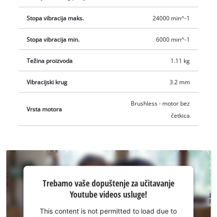
integriranim sustavom za usisavanje prašine s kutijom za
Stopa vibracija maks.
24000 min^-1
skupljanje prašine i uklonjivim naboranim filtrom.
Alternativno, vanjski sustav za usisavanje prašine, npr. može
Stopa vibracija min.
6000 min^-1
se spojiti s Einhell usisavačem suho/mokro. Prekidač za
uključivanje/isključivanje je zaštićen od prašine. Opseg
Težina proizvoda
1.11 kg
isporuke uključuje 3 brusna papira, 1x P60, 1x P80 i 1x P120.
Vibracijski krug
3.2 mm
Einhell Professional akumulatorska ekscentrična brusilica TP-
RS 18/32 Li BL-Solo isporučuje se bez baterije i punjača. Oni
Brushless - motor bez
su dostupni zasebno.
Vrsta motora
četkica
Trebamo
Trebamo vaše dopuštenje za učitavanje
vaše
Youtube videos usluge!
dopuštenje
za
This content is not permitted to load due to