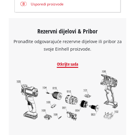
Usporedi proizvode
Consent
Management
Platform
Rezervni dijelovi & Pribor
Pronađite odgovarajuće rezervne dijelove ili pribor za
svoje Einhell proizvode.
Otkrijte sada