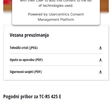
usluge!
of technologies used.
This
Powered by
Usercentrics Consent
content
Management Platform
is
not
permitted
Vezana preuzimanja
to
load
due
Tehnički crtež (JPEG)
to
trackers
Upute za uporabu (PDF)
that
are
Sigurnosni savjeti (PDF)
not
disclosed
to
the
visitor.
Pogodni pribor za TC-RS 425 E
The
website
owner