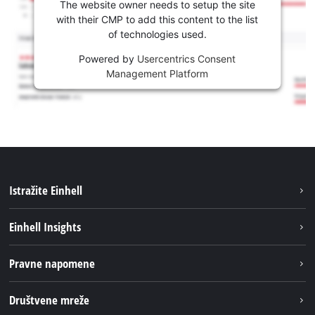
The website owner needs to setup the site
with their CMP to add this content to the list
of technologies used.
Powered by
Usercentrics Consent
Management Platform
Istražite Einhell
Usluge
Einhell Insights
Akumulatorski sistem
Održivost
Pravne napomene
O nama
Impresum
Društvene mreže
Karijera
Izjava o privatnosti