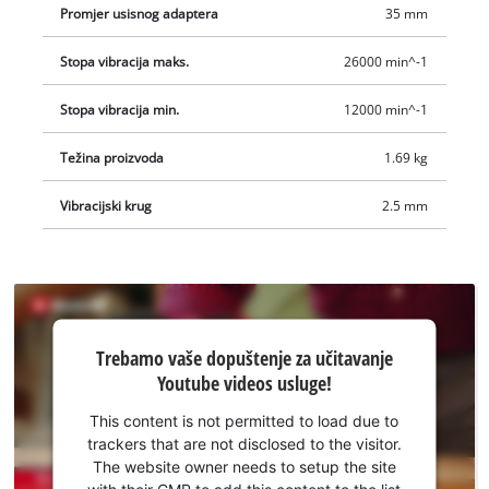
Promjer usisnog adaptera
35 mm
Stopa vibracija maks.
26000 min^-1
Stopa vibracija min.
12000 min^-1
Težina proizvoda
1.69 kg
Vibracijski krug
2.5 mm
Trebamo
Trebamo vaše dopuštenje za učitavanje
vaše
Youtube videos usluge!
dopuštenje
za
This content is not permitted to load due to
učitavanje
trackers that are not disclosed to the visitor.
Youtube
The website owner needs to setup the site
with their CMP to add this content to the list