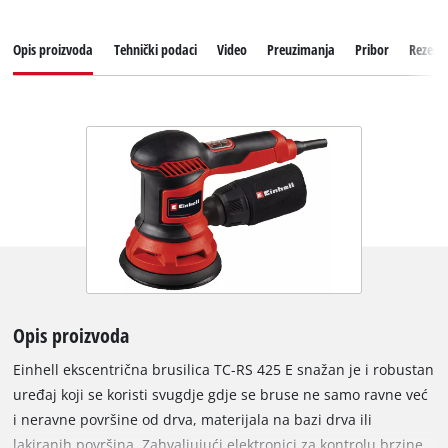
Opis proizvoda
Tehnički podaci
Video
Preuzimanja
Pribor
Rezervn
Opis proizvoda
Einhell ekscentrična brusilica TC-RS 425 E snažan je i robustan
uređaj koji se koristi svugdje gdje se bruse ne samo ravne već
i neravne površine od drva, materijala na bazi drva ili
lakiranih površina. Zahvaljujući elektronici za kontrolu brzine,