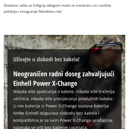
Dodatna ručka sa Softgrip oblogom može se montirati u tri različita
položaja i omogućuje fleksibilan rad.
Uživajte u slobodi bez kabela!
Neograničen radni doseg zahvaljujući
Einhell Power X-Change
Trebamo vaše dopuštenje za učitavanje
Nikada više spoticanja o kabele, nikada više traženja
Google Maps usluge!
utičnica, nikada više presijecanja produžnih kabela:
Li-Ion baterija iz Power X-Change sustava baterija
This content is not permitted to load due
tvrtke Einhell osigurava slobodu bez kabela i
to trackers that are not disclosed to the
visitor. The website owner needs to setup
kompatibilna je sa svim Power X-Change uređajima.
the site with their CMP to add this content
Isporuka se vrši bez baterije i punjača.