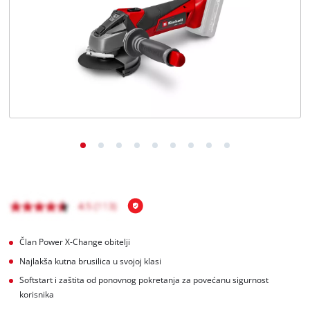
Hrvatski
HR
Hrvatski
English
Član Power X-Change obitelji
Najlakša kutna brusilica u svojoj klasi
Softstart i zaštita od ponovnog pokretanja za povećanu sigurnost
korisnika