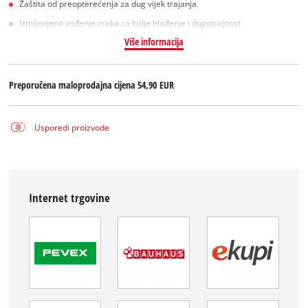
Zaštita od preopterećenja za dug vijek trajanja
Izmijenjeno vođenje zraka za bolje hlađenje i dugotrajnost
Više informacija
Preporučena maloprodajna cijena
54,90 EUR
Usporedi proizvode
Internet trgovine