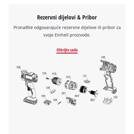
Trebamo vaše dopuštenje za učitavanje
Rezervni dijelovi & Pribor
Google Maps usluge!
Pronađite odgovarajuće rezervne dijelove ili pribor za
This content is not permitted to load due
svoje Einhell proizvode.
to trackers that are not disclosed to the
visitor. The website owner needs to setup
Otkrijte sada
the site with their CMP to add this content
to the list of technologies used.
Powered by
Usercentrics Consent
Management Platform