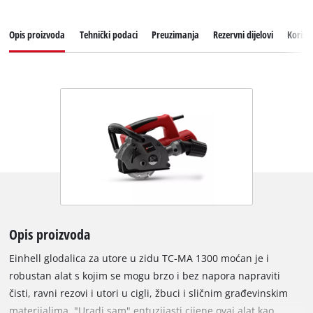
Opis proizvoda
Tehnički podaci
Preuzimanja
Rezervni dijelovi
Korisn
Opis proizvoda
Einhell glodalica za utore u zidu TC-MA 1300 moćan je i
robustan alat s kojim se mogu brzo i bez napora napraviti
čisti, ravni rezovi i utori u cigli, žbuci i sličnim građevinskim
materijalima. "Uradi sam" entuzijasti cijene ovaj alat kao