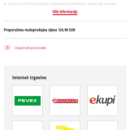
Siguran rad zbog funkcije polaganog pokretanja i poteznog rezanja
Više informacija
Preporučena maloprodajna cijena
124,90 EUR
Usporedi proizvode
Internet trgovine