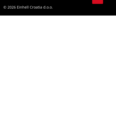
LinkedIn
Sukladnost
© 2026 Einhell Croatia d.o.o.
YouТube
Izjava o pristupačnosti
Facebook
Instagram