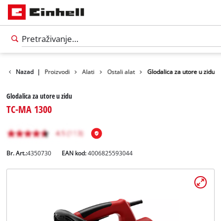
Nazad
|
Proizvodi
Alati
Ostali alat
Glodalica za utore u zidu
Glodalica za utore u zidu
TC-MA 1300
Br. Art.:
4350730
EAN kod:
4006825593044