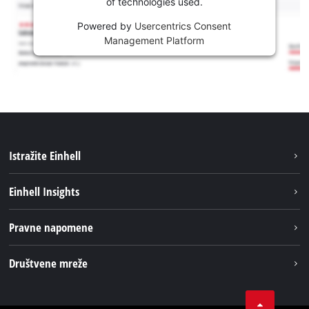
of technologies used.
Powered by
Usercentrics Consent
Management Platform
Istražite Einhell
Usluge
Einhell Insights
Akumulatorski sistem
Održivost
Pravne napomene
O nama
Impresum
Društvene mreže
Karijera
Izjava o privatnosti
Einhell globalno
Tik Tok
Kontakt
Obavijest za kupce