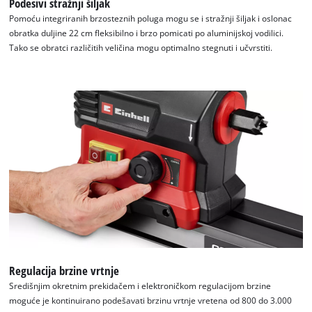
Podesivi stražnji šiljak
Pomoću integriranih brzosteznih poluga mogu se i stražnji šiljak i oslonac
obratka duljine 22 cm fleksibilno i brzo pomicati po aluminijskoj vodilici.
Tako se obratci različitih veličina mogu optimalno stegnuti i učvrstiti.
Regulacija brzine vrtnje
Središnjim okretnim prekidačem i elektroničkom regulacijom brzine
moguće je kontinuirano podešavati brzinu vrtnje vretena od 800 do 3.000