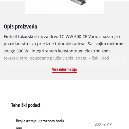
Opis proizvoda
Einhell tokarski stroj za drvo TC-WW 600 CE Vario snažan je i
pouzdan stroj za precizne tokarske radove. Sa svojim motorom
snage 600 W i integriranom konstantnom elektronikom,
tokarski stroj pouzdano pruža visoku snagu – čak i pod
opterećenjem. Prikladan je za obradu različitih vrsta drva, od
Više informacija
mekog do tvrdog. Elektroničkom regulacijom brzine vrtnje
brzina se može kontinuirano podešavati između 800 i 3.000
okretaja u minuti te prilagoditi pojedinom radnom koraku.
Stražnji šiljak s centrirajućim vrhom, kao i oslonac obratka,
fleksibilno se pomiču po aluminijskoj vodilici i jednostavno
Tehnički podaci
učvršćuju pomoću brzosteznih poluga. Tako se mogu stegnuti
i obraditi obratci duljine do 60 cm i maksimalnog promjera do
Broj okretaja u praznom hodu
25 cm. Oslonac obratka duljine je 22 cm i može se prilagoditi
800 min^-1
min.