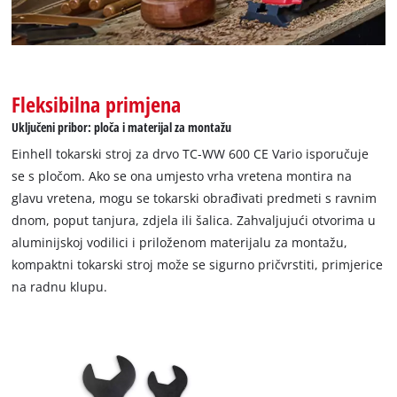
Fleksibilna primjena
Uključeni pribor: ploča i materijal za montažu
Trebamo vaše dopuštenje za učitavanje
Google Maps usluge!
Einhell tokarski stroj za drvo TC-WW 600 CE Vario isporučuje
se s pločom. Ako se ona umjesto vrha vretena montira na
This content is not permitted to load due
glavu vretena, mogu se tokarski obrađivati predmeti s ravnim
to trackers that are not disclosed to the
dnom, poput tanjura, zdjela ili šalica. Zahvaljujući otvorima u
visitor. The website owner needs to setup
the site with their CMP to add this content
aluminijskoj vodilici i priloženom materijalu za montažu,
to the list of technologies used.
kompaktni tokarski stroj može se sigurno pričvrstiti, primjerice
na radnu klupu.
Powered by
Usercentrics Consent
Management Platform