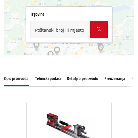
Trgovine
Poštanski broj ili mjesto
Opis proizvoda
Tehnički podaci
Detalji o proizvodu
Preuzimanja
Reze