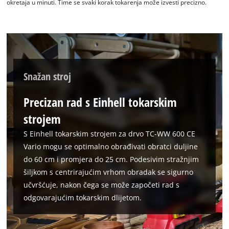
okretaja u minuti. Time se svaki korak tokarenja može izvesti precizno.
Snažan stroj
Precizan rad s Einhell tokarskim
strojem
S Einhell tokarskim strojem za drvo TC-WW 600 CE
Vario mogu se optimalno obrađivati obratci duljine
do 60 cm i promjera do 25 cm. Podesivim stražnjim
šiljkom s centrirajućim vrhom obradak se sigurno
učvršćuje, nakon čega se može započeti rad s
odgovarajućim tokarskim dlijetom.