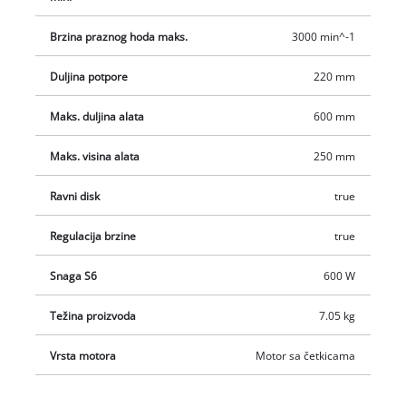
ovisno o korištenom tokarskom alatu i zadatku. Umjesto vrha
vretena može se montirati i isporučena ploča (Ø 80 mm) za
Brzina praznog hoda maks.
3000 min^-1
tokarenje, primjerice tanjura, zdjela ili šalica. Zahvaljujući
otvorima u vodilici i priloženom materijalu za montažu,
Duljina potpore
220 mm
tokarski stroj može se trajno učvrstiti, primjerice na radnoj
klupi.
Maks. duljina alata
600 mm
Maks. visina alata
250 mm
Ravni disk
true
Regulacija brzine
true
Snaga S6
600 W
Težina proizvoda
7.05 kg
Vrsta motora
Motor sa četkicama