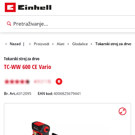
Nazad
|
Proizvodi
Alati
Glodalice
Tokarski stroj za drvo
Tokarski stroj za drvo
TC-WW 600 CE Vario
Br. Art.:
4312095
EAN kod:
4006825679441