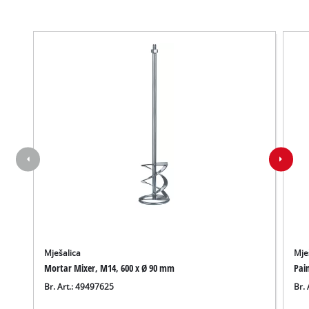
Mješalica
Mje
Mortar Mixer, M14, 600 x Ø 90 mm
Pai
Br. Art.: 49497625
Br. 