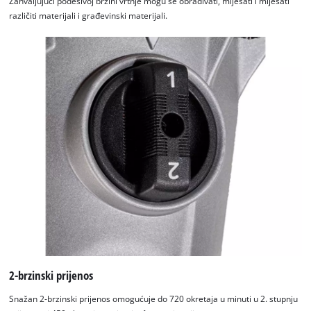
Zahvaljujući podesivoj brzini vrtnje mogu se obrađivati, miješati i miješati
različiti materijali i građevinski materijali.
2-brzinski prijenos
Snažan 2-brzinski prijenos omogućuje do 720 okretaja u minuti u 2. stupnju