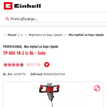
roizvodi
Nazad
Alati
|
Miješalice za boju i ljepilo
Aku mješač za boju i ljepilo
PROFESSIONAL Aku mješač za boju i ljepilo
TP-MX 18-2 Li BL - Solo
Br. Art.:
4258770
EAN kod:
4006825667639