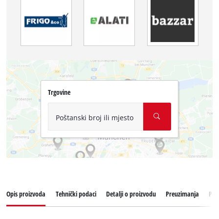
Trgovine
Poštanski broj ili mjesto
Opis proizvoda
Tehnički podaci
Detalji o proizvodu
Preuzimanja
Pri