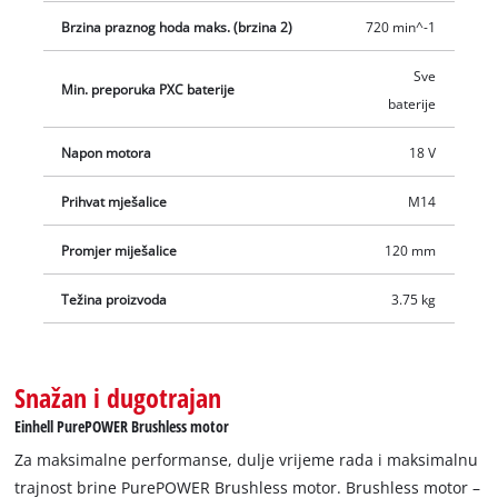
Isporuka se vrši bez Power X-Change baterije i bez punjača,
Brzina praznog hoda maks. (brzina 2)
720 min^-1
koji su dostupni zasebno, primjerice kao praktični Starter-Set.
Sve
Min. preporuka PXC baterije
baterije
Napon motora
18 V
Prihvat mješalice
M14
Promjer miješalice
120 mm
Težina proizvoda
3.75 kg
Snažan i dugotrajan
Einhell PurePOWER Brushless motor
Za maksimalne performanse, dulje vrijeme rada i maksimalnu
trajnost brine PurePOWER Brushless motor. Brushless motor –