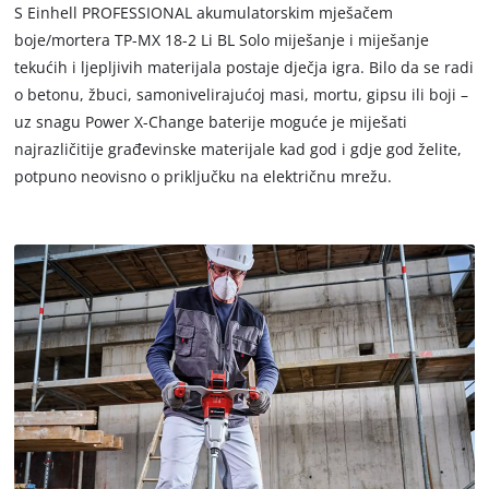
S Einhell PROFESSIONAL akumulatorskim mješačem
boje/mortera TP-MX 18-2 Li BL Solo miješanje i miješanje
tekućih i ljepljivih materijala postaje dječja igra. Bilo da se radi
o betonu, žbuci, samonivelirajućoj masi, mortu, gipsu ili boji –
uz snagu Power X-Change baterije moguće je miješati
najrazličitije građevinske materijale kad god i gdje god želite,
potpuno neovisno o priključku na električnu mrežu.