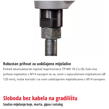
Trebamo vaše dopuštenje za učitavanje
Google Maps usluge!
This content is not permitted to load due
to trackers that are not disclosed to the
visitor. The website owner needs to setup
Robustan prihvat za uobičajene miješalice
the site with their CMP to add this content
to the list of technologies used.
Einhell akumulatorski mješač boje/mortera TP-MX 18-2 Li BL Solo ima
prihvat miješalice s M14 navojem te se, osim s isporučenom miješalicom (Ø
Powered by
Usercentrics Consent
120 mm), može koristiti i sa svim uobičajenim miješalicama s M14 navojem.
Management Platform
Sloboda bez kabela na gradilištu
Snažno miješanje boje, morta, gipsa i ostalog