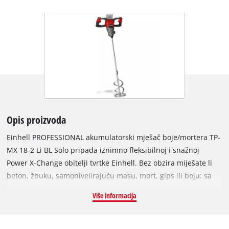
Opis proizvoda
Einhell PROFESSIONAL akumulatorski mješač boje/mortera TP-
MX 18-2 Li BL Solo pripada iznimno fleksibilnoj i snažnoj
Power X-Change obitelji tvrtke Einhell. Bez obzira miješate li
beton, žbuku, samonivelirajuću masu, mort, gips ili boju: sa
snažnim akumulatorskim mješačem boje/mortera uvijek imate
Više informacija
pravi alat pri ruci za postizanje homogene smjese. Uređaj
pokreće Einhell PurePOWER Brushless motor. Ovaj Brushless
motor nudi više snage i dulje vrijeme rada u usporedbi s