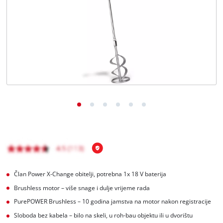
Hrvatski
HR
Hrvatski
English
Član Power X-Change obitelji, potrebna 1x 18 V baterija
Brushless motor – više snage i dulje vrijeme rada
PurePOWER Brushless – 10 godina jamstva na motor nakon registracije
Sloboda bez kabela – bilo na skeli, u roh-bau objektu ili u dvorištu