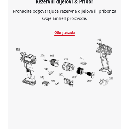
Rezervni dijelovi & Pribor
visitor.
Powered by
Usercentrics Consent
The
Management Platform
Pronađite odgovarajuće rezervne dijelove ili pribor za
website
svoje Einhell proizvode.
owner
needs
Otkrijte sada
to
setup
the
site
with
their
CMP
to
add
this
content
to
the
list
of
technologies