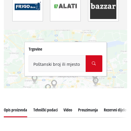
Trgovine
Poštanski broj ili mjesto
Opis proizvoda
Tehnički podaci
Video
Preuzimanja
Rezervni dijelovi