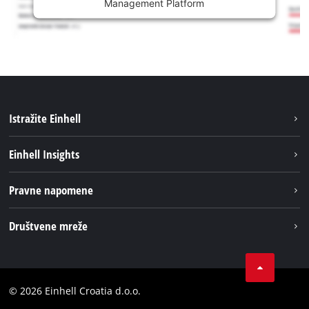
Management Platform
Istražite Einhell
Usluge
Einhell Insights
Akumulatorski sistem
Održivost
Pravne napomene
O nama
Impresum
Društvene mreže
Karijera
Izjava o privatnosti
Einhell globalno
Tik Tok
Kontakt
Obavijest za kupce
LinkedIn
Sukladnost
© 2026 Einhell Croatia d.o.o.
YouТube
Izjava o pristupačnosti