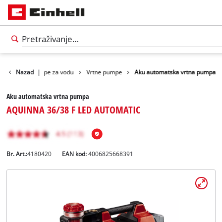
oizvodi
Nazad
Pumpe za vodu
|
Vrtne pumpe
Aku automatska vrtna pumpa
Aku automatska vrtna pumpa
AQUINNA 36/38 F LED AUTOMATIC
Br. Art.:
4180420
EAN kod:
4006825668391