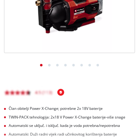
Hrvatski
HR
Hrvatski
English
Član obitelji Power X-Change; potrebne 2x 18V baterije
TWIN-PACK tehnologija: 2x18 V Power X-Change baterije-više snage
Automatski se uključ. i isključ. kada je voda potrebna/nepotrebna
Automatski: Duži radni vijek radi učinkovitog korištenja baterije