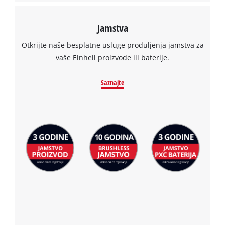
used.
Powered
Jamstva
by
Usercentrics
Otkrijte naše besplatne usluge produljenja jamstva za
Consent
vaše Einhell proizvode ili baterije.
Management
Platform
Saznajte