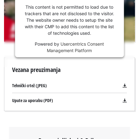
za
This content is not permitted to load due to
učitavanje
trackers that are not disclosed to the visitor.
Youtube
The website owner needs to setup the site
usluge!
with their CMP to add this content to the list
of technologies used.
This
Powered by
Usercentrics Consent
content
Management Platform
is
not
permitted
Vezana preuzimanja
to
load
due
Tehnički crtež (JPEG)
Trebamo vaše dopuštenje za učitavanje
to
Google Maps usluge!
trackers
Upute za uporabu (PDF)
that
This content is not permitted to load due
are
to trackers that are not disclosed to the
not
visitor. The website owner needs to setup
disclosed
the site with their CMP to add this content
to
to the list of technologies used.
the