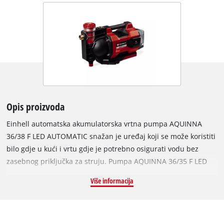
Opis proizvoda
Einhell automatska akumulatorska vrtna pumpa AQUINNA
36/38 F LED AUTOMATIC snažan je uređaj koji se može koristiti
bilo gdje u kući i vrtu gdje je potrebno osigurati vodu bez
zasebnog priključka za struju. Pumpa AQUINNA 36/35 F LED
AUTOMATIC dio je fleksibilne obitelji Power X-Change u kojoj
Više informacija
su sve baterije, punjači i sistemski uređaji za alate i vrt. Twin
Pack tehnologija od 36 V, koja kombinira snagu dviju baterija
od 18 V, osigurava maksimalnu učinkovitost. Kapacitet dviju
baterija može se u svakom trenutku vidjeti na LED zaslonu