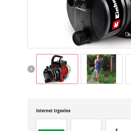
Hrvatski
HR
Hrvatski
English
Internet trgovine