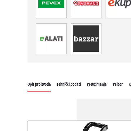
Opis proizvoda
Tehnički podaci
Preuzimanja
Pribor
R