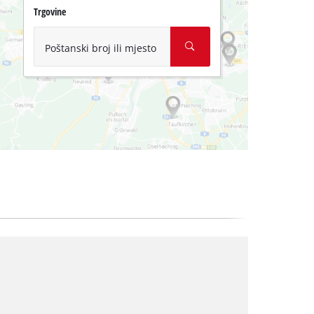
Trgovine
Poštanski broj ili mjesto