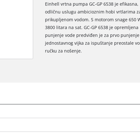
Einhell vrtna pumpa GC-GP 6538 je efikasna
odličnu uslugu ambicioznim hobi vrtlarima za
prikupljenom vodom. S motorom snage 650 W 
3800 litara na sat. GC-GP 6538 je opremljen
punjenje vode predviđen je za prvo punjenj
jednostavnog vijka za ispuštanje preostale v
ručku za nošenje.