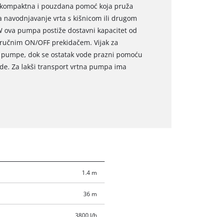
, kompaktna i pouzdana pomoć koja pruža
 navodnjavanje vrta s kišnicom ili drugom
ova pumpa postiže dostavni kapacitet od
a ručnim ON/OFF prekidačem. Vijak za
e pumpe, dok se ostatak vode prazni pomoću
ode. Za lakši transport vrtna pumpa ima
1.4 m
36 m
3800 l/h