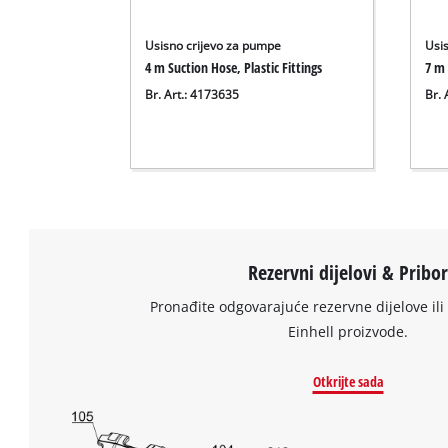
Usisno crijevo za pumpe
Usi
4 m Suction Hose, Plastic Fittings
7 m 
Br. Art.: 4173635
Br. 
Rezervni dijelovi & Pribo
Pronađite odgovarajuće rezervne dijelove ili 
Einhell proizvode.
Otkrijte sada