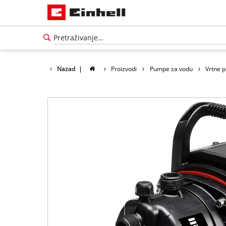
Nazad
|
Proizvodi
Pumpe za vodu
Vrtne 