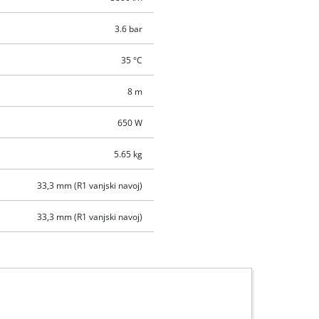
3.6 bar
35 °C
8 m
650 W
5.65 kg
33,3 mm (R1 vanjski navoj)
33,3 mm (R1 vanjski navoj)