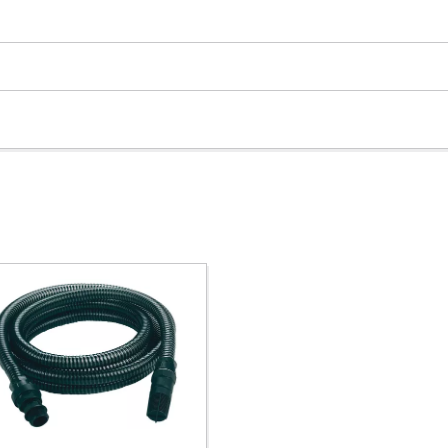
visitor. The website owner needs to setup
the site with their CMP to add this content
to the list of technologies used.
Powered by
Usercentrics Consent
Management Platform