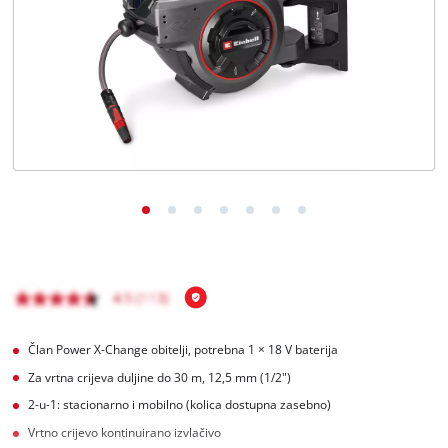
Hrvatski
HR
Hrvatski
English
Član Power X-Change obitelji, potrebna 1 × 18 V baterija
Za vrtna crijeva duljine do 30 m, 12,5 mm (1/2")
2-u-1: stacionarno i mobilno (kolica dostupna zasebno)
Vrtno crijevo kontinuirano izvlačivo