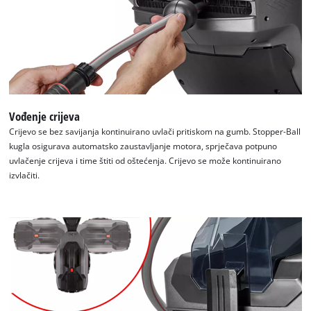
Google Maps usluge!
This content is not permitted to load due
to trackers that are not disclosed to the
visitor. The website owner needs to setup
the site with their CMP to add this content
to the list of technologies used.
Powered by
Usercentrics Consent
Vođenje crijeva
Management Platform
Crijevo se bez savijanja kontinuirano uvlači pritiskom na gumb. Stopper-Ball
kugla osigurava automatsko zaustavljanje motora, sprječava potpuno
uvlačenje crijeva i time štiti od oštećenja. Crijevo se može kontinuirano
izvlačiti.