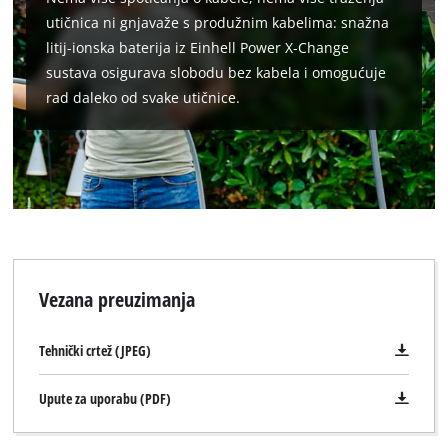
utičnica ni gnjavaže s produžnim kabelima: snažna
litij-ionska baterija iz Einhell Power X-Change
sustava osigurava slobodu bez kabela i omogućuje
rad daleko od svake utičnice.
Vezana preuzimanja
Tehnički crtež (JPEG)
Upute za uporabu (PDF)