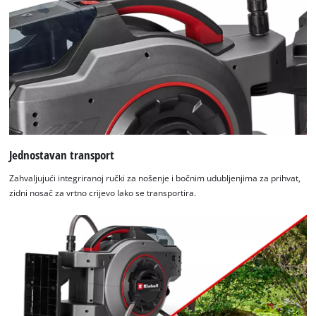
Jednostavan transport
Zahvaljujući integriranoj ručki za nošenje i bočnim udubljenjima za prihvat,
zidni nosač za vrtno crijevo lako se transportira.