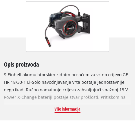
Opis proizvoda
S Einhell akumulatorskim zidnim nosačem za vrtno crijevo GE-
HR 18/30-1 Li-Solo navodnjavanje vrta postaje jednostavnije
nego ikad. Ručno namatanje crijeva zahvaljujući snažnoj 18 V
Power X-Change bateriji postaje stvar prošlosti. Pritiskom na
gumb, isporučeno 30 m dugo, UV-otporno vrtno crijevo
Više informacija
promjera 12,5 mm (1/2") automatski se namata. Stopper-Ball
kugla, tvornički montirana na crijevo i prilagođena crijevima
promjera 12,5 mm (1/2"), jamči automatsko zaustavljanje
motora i sprječava oštećenja. Tijekom namatanja, vođenje