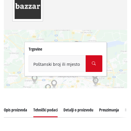
Trgovine
Poštanski broj ili mjesto
Opis proizvoda
Tehnički podaci
Detalji o proizvodu
Preuzimanja
Reze