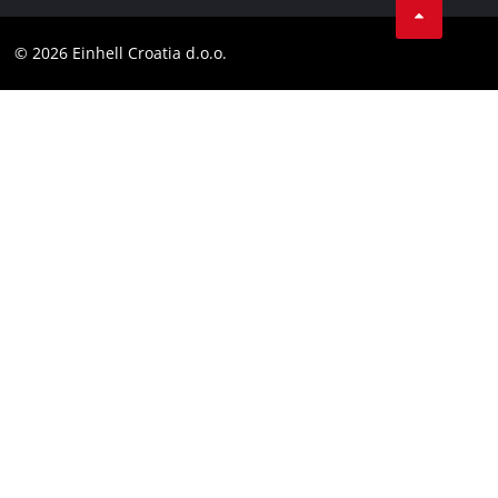
Kontakt
Obavijest za kupce
LinkedIn
Sukladnost
© 2026 Einhell Croatia d.o.o.
YouТube
Izjava o pristupačnosti
Facebook
Instagram