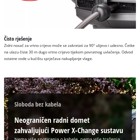
Čisto rješenje
Zidni nosač za vrtno crijevo može se zakretati za 90° ulijevo i udesno. Četke
na ulazu čiste 30 m dugo vrtno crijevo tijekom povratnog uvlačenja. Odvod
ostatne vode u kućištu sprječava nakupljanje vlage.
Sloboda bez kabela
Neograničen radni domet
zahvaljujući Power X-Change sustavu
Nema više spoticanja o kabele, nema više traženja