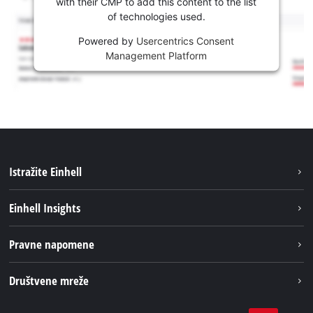
with their CMP to add this content to the list
of technologies used.
Powered by
Usercentrics Consent
Management Platform
Istražite Einhell
Usluge
Einhell Insights
Akumulatorski sistem
Održivost
Pravne napomene
O nama
Impresum
Društvene mreže
Karijera
Izjava o privatnosti
Einhell globalno
Tik Tok