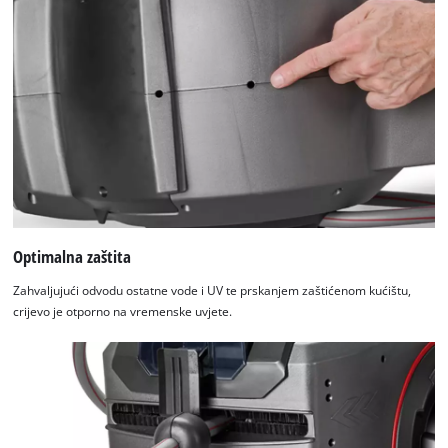
Optimalna zaštita
Zahvaljujući odvodu ostatne vode i UV te prskanjem zaštićenom kućištu,
crijevo je otporno na vremenske uvjete.