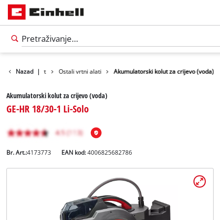
Proizvodi
Nazad
|
Vrt
Ostali vrtni alati
Akumulatorski kolut za crijevo (voda)
Akumulatorski kolut za crijevo (voda)
GE-HR 18/30-1 Li-Solo
Br. Art.:
4173773
EAN kod:
4006825682786