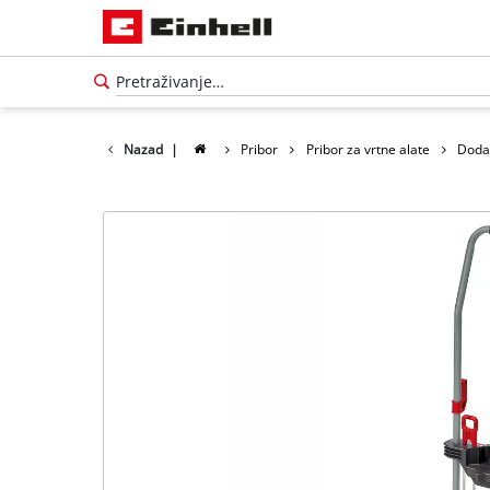
Nazad
|
Pribor
Pribor za vrtne alate
Dodat