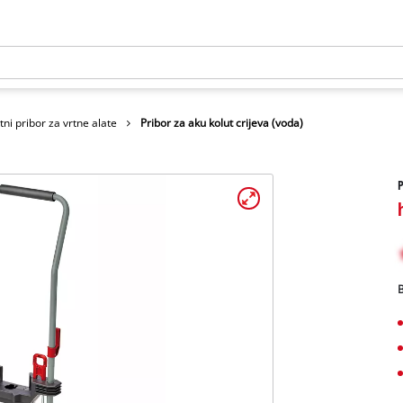
ni pribor za vrtne alate
Pribor za aku kolut crijeva (voda)
P
B