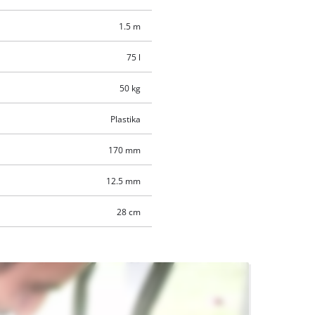
1.5 m
75 l
50 kg
Plastika
170 mm
12.5 mm
28 cm