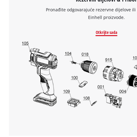
technologies
Pronađite odgovarajuće rezervne dijelove ili 
used.
Einhell proizvode.
Powered
by
Otkrijte sada
Usercentrics
Consent
Management
Platform