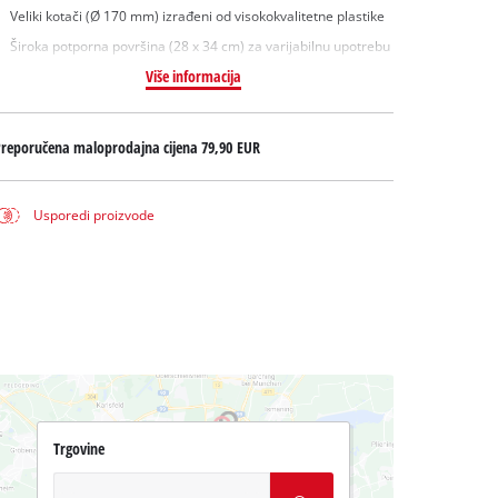
Veliki kotači (Ø 170 mm) izrađeni od visokokvalitetne plastike
Široka potporna površina (28 x 34 cm) za varijabilnu upotrebu
Više informacija
Preporučena maloprodajna cijena
79,90 EUR
Usporedi proizvode
Trgovine