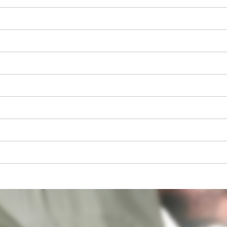
Trebamo vaše dopuštenje za učitavanje
Google Maps usluge!
This content is not permitted to load due
to trackers that are not disclosed to the