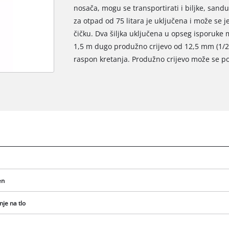
nosača, mogu se transportirati i biljke, sanduc
za otpad od 75 litara je uključena i može se j
čičku. Dva šiljka uključena u opseg isporuke m
1,5 m dugo produžno crijevo od 12,5 mm (1/2
raspon kretanja. Produžno crijevo može se po
en
nje na tlo