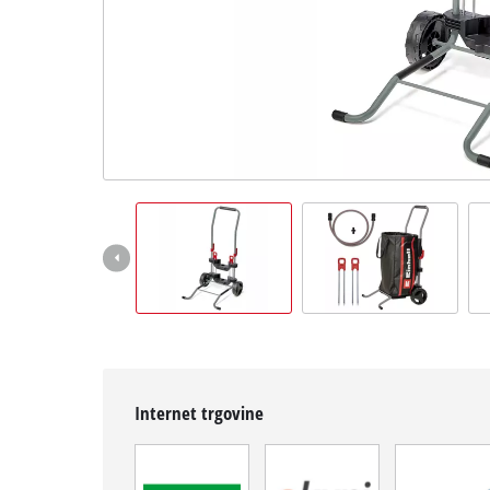
Hrvatski
HR
Hrvatski
English
Internet trgovine