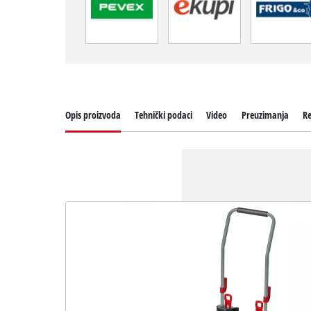
Opis proizvoda
Tehnički podaci
Video
Preuzimanja
Re