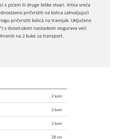
i s pićem ili druge teške stvari. Vrtna vreća
ednostavno pričvrstiti na kolica zahvaljujući
ogu pričvrstiti kolica na travnjak. Uključeno
") s dvostrukom nastavkom osigurava veći
hraniti na 2 kuke za transport.
2 kom
2 kom
2 kom
28 cm