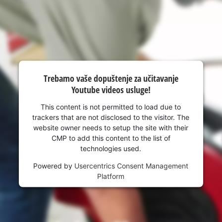
visitor. The website owner needs to setup
the site with their CMP to add this content
to the list of technologies used.
Powered by
Usercentrics Consent
Management Platform
Trebamo vaše dopuštenje za učitavanje
Youtube videos usluge!
This content is not permitted to load due to
trackers that are not disclosed to the visitor. The
website owner needs to setup the site with their
CMP to add this content to the list of
technologies used.
Powered by
Usercentrics Consent Management
Platform