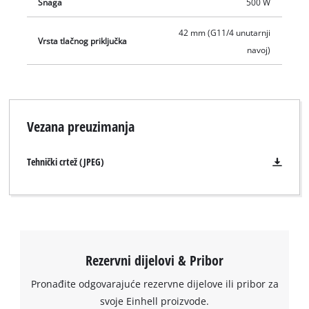
Snaga
500 W
42 mm (G11/4 unutarnji
Vrsta tlačnog priključka
navoj)
Vezana preuzimanja
Tehnički crtež (JPEG)
Rezervni dijelovi & Pribor
Pronađite odgovarajuće rezervne dijelove ili pribor za
Trebamo vaše dopuštenje za učitavanje
svoje Einhell proizvode.
Google Maps usluge!