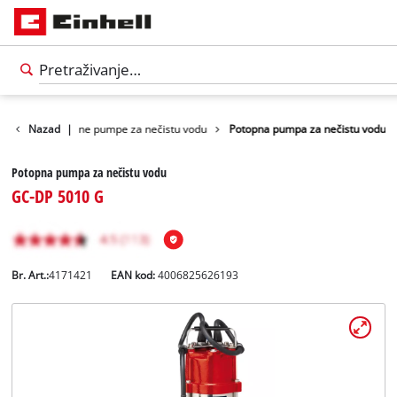
 vodu
Nazad
Potopne pumpe za nečistu vodu
|
Potopna pumpa za nečistu vodu
Potopna pumpa za nečistu vodu
GC-DP 5010 G
Br. Art.:
4171421
EAN kod:
4006825626193