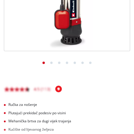
Hrvatski
HR
Hrvatski
English
Ručka za nošenje
Plutajući prekidač podesiv po visini
Mehanička brtva za dugi vijek trajanja
Kućište od lijevanog željeza