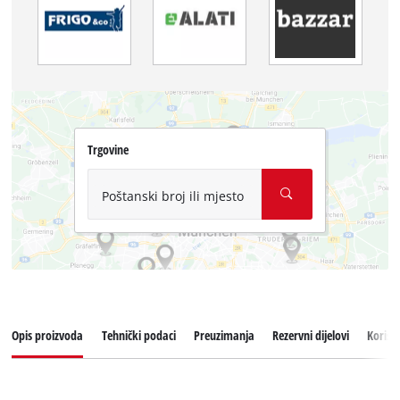
Trgovine
Poštanski broj ili mjesto
Opis proizvoda
Tehnički podaci
Preuzimanja
Rezervni dijelovi
Korisn