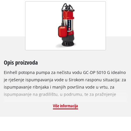
Opis proizvoda
Einhell potopna pumpa za nečistu vodu GC-DP 5010 G idealno
je rješenje ispumpavanja vode u širokom rasponu situacija: za
ispumpavanje ribnjaka i manjih površina vode u vrtu, za
ispumpavanje na gradilištu, u podrumu, te za pražnjenje
bačvi s kišnicom. Sa snažnim motorom od 500 W, potopna
Više informacija
pumpa ima maksimalnu dubinu uranjanja pet metara i može
pumpati nečistu vodu do osam metara visine. Može ispumpati
do 12000 litara na sat, pri čemu maksimalna temperatura
vode mora biti do 35°. Strana tijela ne smiju prelaziti