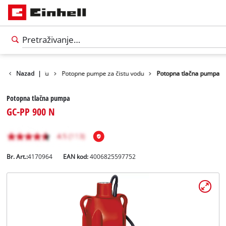
Pumpe za vodu
Nazad
|
Potopne pumpe za čistu vodu
Potopna tlačna pumpa
Potopna tlačna pumpa
GC-PP 900 N
Br. Art.:
4170964
EAN kod:
4006825597752