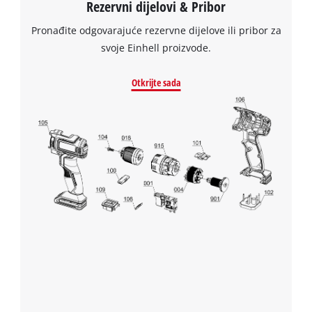
Rezervni dijelovi & Pribor
Trebamo vaše dopuštenje za učitavanje
Google Maps usluge!
Pronađite odgovarajuće rezervne dijelove ili pribor za
svoje Einhell proizvode.
This content is not permitted to load due
to trackers that are not disclosed to the
Otkrijte sada
visitor. The website owner needs to setup
the site with their CMP to add this content
to the list of technologies used.
Powered by
Usercentrics Consent
Management Platform