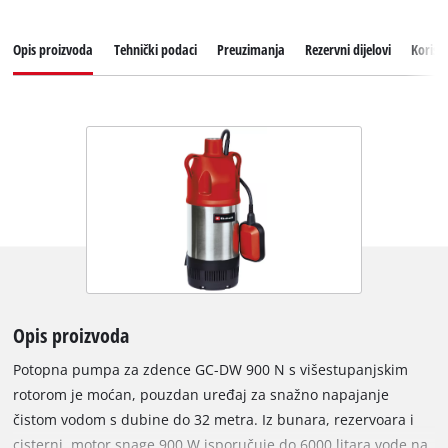
Opis proizvoda
Tehnički podaci
Preuzimanja
Rezervni dijelovi
Korisn
Opis proizvoda
Potopna pumpa za zdence GC-DW 900 N s višestupanjskim
rotorom je moćan, pouzdan uređaj za snažno napajanje
čistom vodom s dubine do 32 metra. Iz bunara, rezervoara i
cisterni, motor snage 900 W isporučuje do 6000 litara vode na