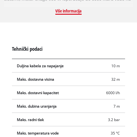
sat. Pumpa ima robusni tlačni priključak s umetkom od
Više informacija
nehrđajućeg čelika. Čvrsto kućište pumpe GC-DW 900 N
izrađeno je od nehrđajućeg čelika otpornog na koroziju i stoga
je iznimno izdržljiva. Visokokvalitetna mehanička brtva pumpe
osigurava minimalno održavanje. Potopna pumpa opremljena
je prekidačem (plovkom) i ima 2 rupe za pričvršćivanje užeta.
Tehnički podaci
Duljina kabela za napajanje
10 m
Maks. dostavna visina
32 m
Maks. dostavni kapacitet
6000 l/h
Maks. dubina uranjanja
7 m
Maks. radni tlak
3.2 bar
Maks. temperatura vode
35 °C