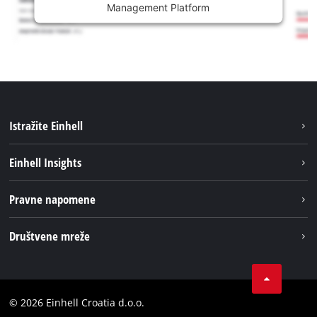
Management Platform
Istražite Einhell
Usluge
Einhell Insights
Akumulatorski sistem
Održivost
Pravne napomene
O nama
Impresum
Društvene mreže
Karijera
Izjava o privatnosti
Einhell globalno
Tik Tok
Kontakt
Obavijest za kupce
LinkedIn
Sukladnost
© 2026 Einhell Croatia d.o.o.
YouТube