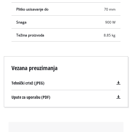
Plitko usisavanje do
70 mm
Snaga
900 W
Težina proizvoda
8.85 kg
Vezana preuzimanja
Tehnički crtež (JPEG)
Upute za uporabu (PDF)