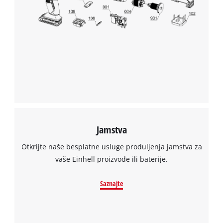
Trebamo vaše dopuštenje za učitavanje
Google Maps usluge!
This content is not permitted to load due
to trackers that are not disclosed to the
visitor. The website owner needs to setup
the site with their CMP to add this content
to the list of technologies used.
Powered by
Usercentrics Consent
Management Platform
Jamstva
Otkrijte naše besplatne usluge produljenja jamstva za
vaše Einhell proizvode ili baterije.
Saznajte