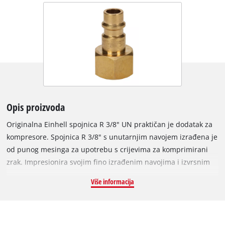
Opis proizvoda
Originalna Einhell spojnica R 3/8" UN praktičan je dodatak za
kompresore. Spojnica R 3/8" s unutarnjim navojem izrađena je
od punog mesinga za upotrebu s crijevima za komprimirani
zrak. Impresionira svojim fino izrađenim navojima i izvrsnim
pristajanjem na navojne nastavke za komprimirani zrak, na
Više informacija
primjer, kao produžno crijevo za komprimirani zrak, zidni
priključak ili za centralni dovod komprimiranog zraka.