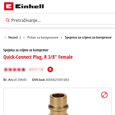
Pribor za alate
Nazad
|
Pribor za kompresore
Spojnica za crijevo za kompresor
Spojnica za crijevo za kompresor
Quick-Connect Plug, R 3/8" Female
Br. Art.:
4139645
EAN kod:
4006825581683