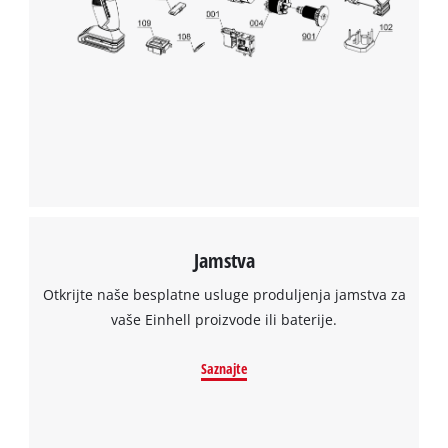
Trebamo vaše dopuštenje za učitavanje
Google Maps usluge!
This content is not permitted to load due
to trackers that are not disclosed to the
visitor. The website owner needs to setup
the site with their CMP to add this content
to the list of technologies used.
Powered by
Usercentrics Consent
Management Platform
Jamstva
Otkrijte naše besplatne usluge produljenja jamstva za
vaše Einhell proizvode ili baterije.
Saznajte