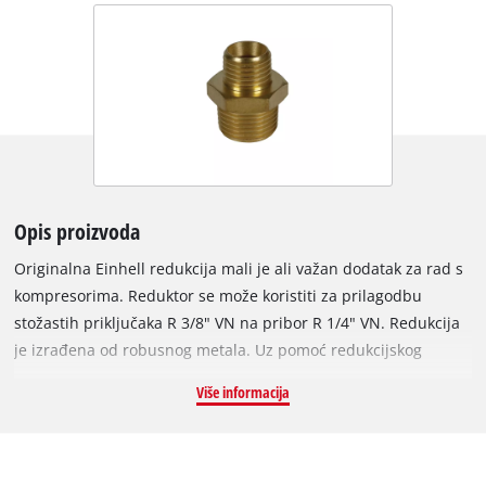
Opis proizvoda
Originalna Einhell redukcija mali je ali važan dodatak za rad s
kompresorima. Reduktor se može koristiti za prilagodbu
stožastih priključaka R 3/8" VN na pribor R 1/4" VN. Redukcija
je izrađena od robusnog metala. Uz pomoć redukcijskog
priključka, specificirani priključak 3/8" VN može se smanjiti ili
Više informacija
proširiti na 1/4" VN, a u isto vrijeme se raspon dodataka za
komprimirani zrak može nadopuniti spajanjem sustava
različitih veličina. Redukcija se jednostavno montira
pričvršćivanjem na odgovarajuće priključke.