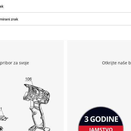
rak
mirani zrak
Trebamo vaše dopuštenje za učitavanje
Google Maps usluge!
r
This content is not permitted to load due
to trackers that are not disclosed to the
pribor za svoje
Otkrijte naše 
visitor. The website owner needs to setup
the site with their CMP to add this content
to the list of technologies used.
Powered by
Usercentrics Consent
Management Platform