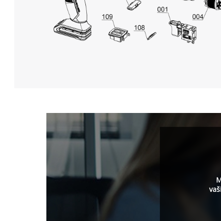
M
vaš