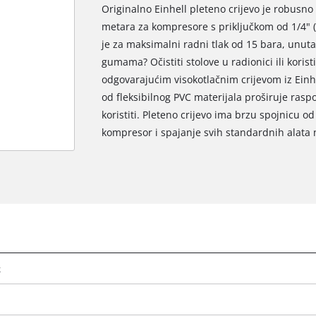
Originalno Einhell pleteno crijevo je robusno i
metara za kompresore s priključkom od 1/4" (
je za maksimalni radni tlak od 15 bara, unutar
gumama? Očistiti stolove u radionici ili koris
odgovarajućim visokotlačnim crijevom iz Einhe
od fleksibilnog PVC materijala proširuje ras
koristiti. Pleteno crijevo ima brzu spojnicu o
kompresor i spajanje svih standardnih alata 
k