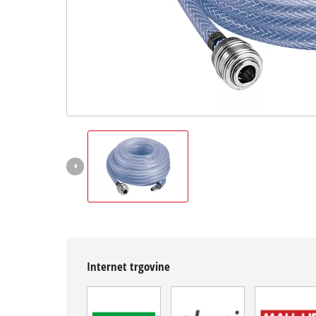
Hrvatski
HR
Hrvatski
English
Internet trgovine