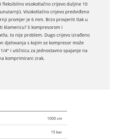
 fleksibilno visokotlačno crijevo duljine 10
unutarnji). Visokotlačno crijevo predviđeno
nji promjer je 6 mm. Brzo provjeriti tlak u
titi klamericu? S kompresorom i
lla, to nije problem. Dugo crijevo izrađeno
pon djelovanja s kojim se kompresor može
d 1/4" i utičnicu za jednostavno spajanje na
na komprimirani zrak.
1000 cm
15 bar