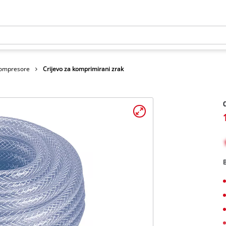
kompresore
Crijevo za komprimirani zrak
C
B