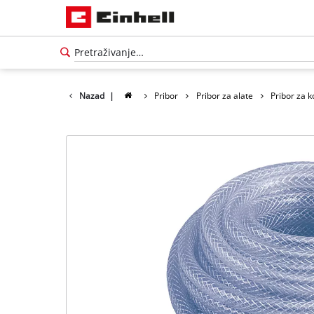
Nazad
|
Pribor
Pribor za alate
Pribor za 