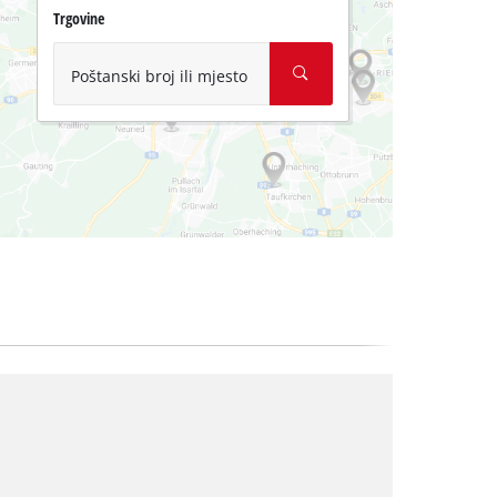
Trgovine
Poštanski broj ili mjesto