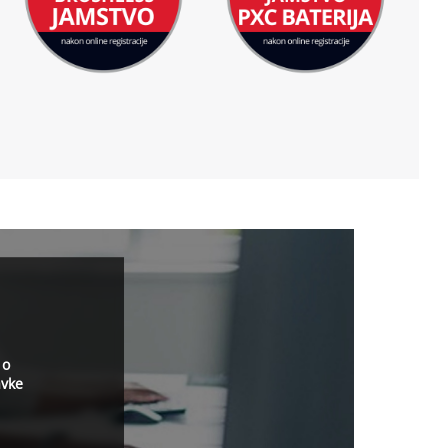
 o
avke