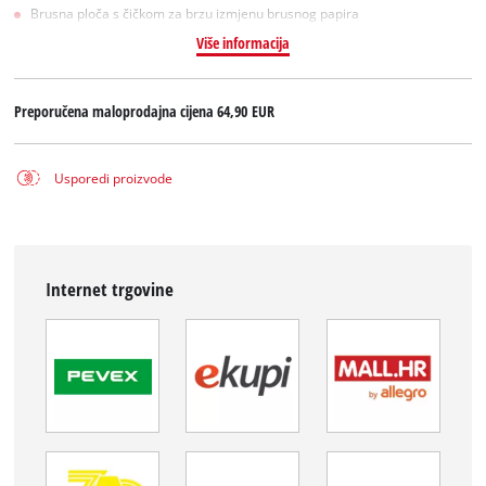
Brusna ploča s čičkom za brzu izmjenu brusnog papira
Više informacija
Preporučena maloprodajna cijena
64,90 EUR
Usporedi proizvode
Internet trgovine