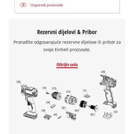
Usporedi proizvode
the site with their CMP to add this content
to the list of technologies used.
Powered by
Usercentrics Consent
Management Platform
Rezervni dijelovi & Pribor
Pronađite odgovarajuće rezervne dijelove ili pribor za
svoje Einhell proizvode.
Otkrijte sada