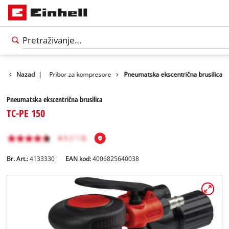
ribor za alate
Nazad
|
Pribor za kompresore
Pneumatska ekscentrična brusilica
Pneumatska ekscentrična brusilica
TC-PE 150
Br. Art.:
4133330
EAN kod:
4006825640038