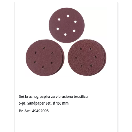
Set brusnog papira za vibracionu brusilicu
Trebamo vaše dopuštenje za učitavanje
5-pc. Sandpaper Set, Ø 150 mm
Google Maps usluge!
Br. Art.: 49492095
This content is not permitted to load due
to trackers that are not disclosed to the
visitor. The website owner needs to setup