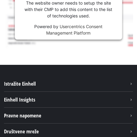
The website owner needs to setup the site
with their CMP to add this content to the list
of technologies used.
Powered by
Usercentrics Consent
Management Platform
Istražite Einhell
Usluge
Einhell Insights
Akumulatorski sistem
Održivost
Pravne napomene
O nama
Impresum
Društvene mreže
Karijera