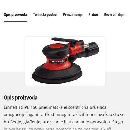
Opis proizvoda
Tehnički podaci
Preuzimanja
Pribor
Rezervni dijelovi
Opis proizvoda
Einhell TC-PE 150 pneumatska ekscentrična brusilica
omogućuje lagani rad kod mnogih različitih poslova kao što su
brušenje, glađenje, urezivanje ili uklanjanje neravnina. Stoga
je ova brusilica popularna pomoćnica za poslove u kući,