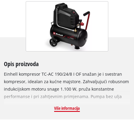
Opis proizvoda
Einhell kompresor TC-AC 190/24/8 I OF snažan je i svestran
kompresor, idealan za kućne majstore. Zahvaljujući robusnom
indukcijskom motoru snage 1.100 W, pruža konstantne
performanse i pri zahtjevnim primjenama. Pumpa bez ulja
osigurava minimalno održavanje i omogućuje usisni učinak od
Više informacija
190 l/min. Isporučna snaga pri 4 bar iznosi 75 l/min, što
kompresor čini posebno prikladnim za uporabu u radionicama
ili garažama. Integrirani regulator tlaka omogućuje precizno
podešavanje radnog tlaka do maksimalno 8 bar. Za nadzor