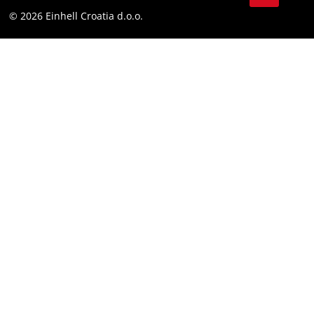
Sukladnost
© 2026 Einhell Croatia d.o.o.
YouТube
Izjava o pristupačnosti
Facebook
Instagram