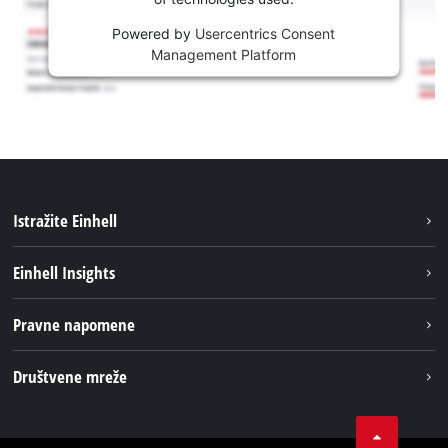
Powered by
Usercentrics Consent
Management Platform
Istražite Einhell
Usluge
Einhell Insights
Akumulatorski sistem
Održivost
Pravne napomene
O nama
Impresum
Društvene mreže
Karijera
Izjava o privatnosti
Einhell globalno
Tik Tok
Kontakt
Obavijest za kupce
LinkedIn