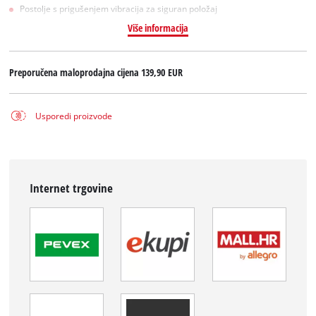
Postolje s prigušenjem vibracija za siguran položaj
Više informacija
Preporučena maloprodajna cijena
139,90 EUR
Usporedi proizvode
Internet trgovine