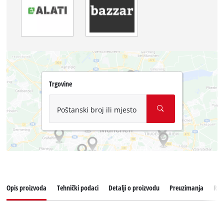
Trgovine
Poštanski broj ili mjesto
Opis proizvoda
Tehnički podaci
Detalji o proizvodu
Preuzimanja
Reze