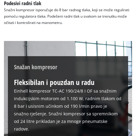
Podesivi radni tlak
Snažni kompresor isporučuje do 8 bar radnog tlaka, koji se može regulirati
pomoću regulatora tlaka. Podešeni radni tlak u svakom se trenutku može
očitati i kontrolirati na manometru.
Snažan kompresor
Fleksibilan i pouzdan u radu
Einhell kompresor TC-AC 190/24/8 I OF sa snažnim
indukcijskim motorom od 1.100 W, radnim tlakom od
8 bar i usisnim učinkom od 190 l/min pravo je
snažno rješenje. Snažni kompresor sa spremnikom
od 24 litre prikladan je za mnoge pneumatske
radove.