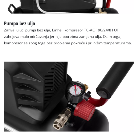
Pumpa bez ulja
Zahvaljujući pumpi bez ulja, Einhell kompresor TC-AC 190/24/8 I OF
zahtijeva malo održavanja jer nije potrebna zamjena ulja. Osim toga,
Trebamo vaše dopuštenje za učitavanje
kompresor se zbog toga bez problema pokreće i pri nižim temperaturama.
Google Maps usluge!
This content is not permitted to load due
to trackers that are not disclosed to the
visitor. The website owner needs to setup
the site with their CMP to add this content
to the list of technologies used.
Powered by
Usercentrics Consent
Management Platform