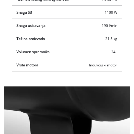
Snaga S3
1100 W
Snaga usisavanja
190 l/min
Težina proizvoda
21.5 kg
Volumen spremnika
24 l
Vrsta motora
Indukcijski motor