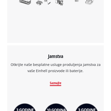
Trebamo vaše dopuštenje za učitavanje
Google Maps usluge!
This content is not permitted to load due
to trackers that are not disclosed to the
visitor. The website owner needs to setup
the site with their CMP to add this content
to the list of technologies used.
Powered by
Usercentrics Consent
Jamstva
Management Platform
Otkrijte naše besplatne usluge produljenja jamstva za
vaše Einhell proizvode ili baterije.
Saznajte