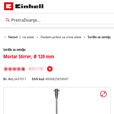
Pribor za vrtne alate
Nazad
|
Dodatni pribor za vrtne alate
Svrdlo za zemlju
Svrdlo za zemlju
Mortar Stirrer, Ø 120 mm
Br. Art.:
3437011
EAN kod:
4006825659047