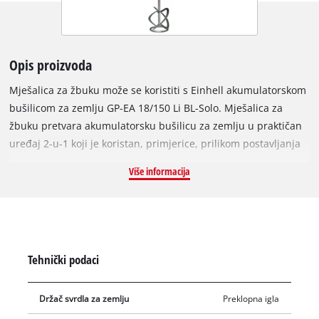
Opis proizvoda
Mješalica za žbuku može se koristiti s Einhell akumulatorskom
bušilicom za zemlju GP-EA 18/150 Li BL-Solo. Mješalica za
žbuku pretvara akumulatorsku bušilicu za zemlju u praktičan
uređaj 2-u-1 koji je koristan, primjerice, prilikom postavljanja
ograde. U prvom koraku, rupe za stupove ograde mogu se
Više informacija
izbušiti u zemlji bušilicom za zemlju, a zatim se temelj za
stupove ograde može miješati s dodatkom za miješanje žbuke.
Mješalica za žbuku promjera 120 mm, dužine 65,5 cm i težine
1,3 kg savršen je dodatak za Einhell akumulatorsku bušilicu za
zemlju GP-EA 18/150 Li BL-Solo.
Tehnički podaci
Držač svrdla za zemlju
Preklopna igla