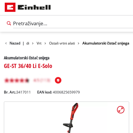
Nazad
Proizvodi
|
Vrt
Ostali vrtni alati
Akumulatorski čistač snijega
Akumulatorski čistač snijega
GE-ST 36/40 Li E-Solo
Br. Art.:
3417011
EAN kod:
4006825659979