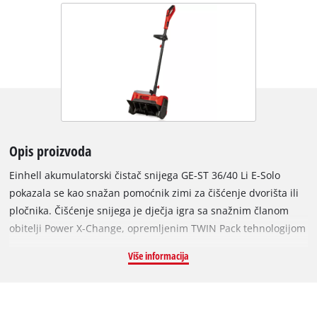
Opis proizvoda
Einhell akumulatorski čistač snijega GE-ST 36/40 Li E-Solo
pokazala se kao snažan pomoćnik zimi za čišćenje dvorišta ili
pločnika. Čišćenje snijega je dječja igra sa snažnim članom
obitelji Power X-Change, opremljenim TWIN Pack tehnologijom
i pogonjenim motorom bez četkica. Motor bez četkica nudi
Više informacija
veću snagu i dulje vrijeme rada od konvencionalnog motora sa
četkicama, dok kontrola brzine osigurava da se aku čistač
snijega može prilagoditi snježnim uvjetima. Smjer izbacivanja
snijega može se jednostavno podesiti pomoću upravljačke