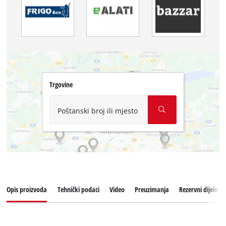
Trgovine
Poštanski broj ili mjesto
Opis proizvoda
Tehnički podaci
Video
Preuzimanja
Rezervni dijelovi