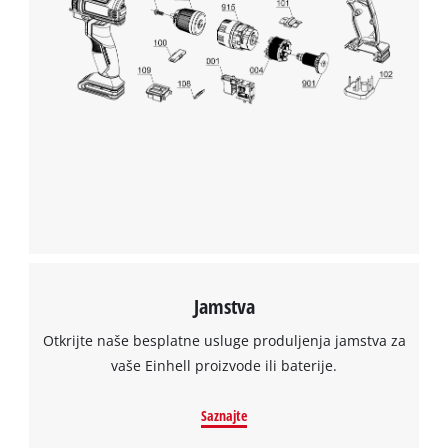
to
add
this
content
to
the
list
of
technologies
used.
Powered
by
Usercentrics
Jamstva
Consent
Management
Otkrijte naše besplatne usluge produljenja jamstva za
Platform
vaše Einhell proizvode ili baterije.
Saznajte