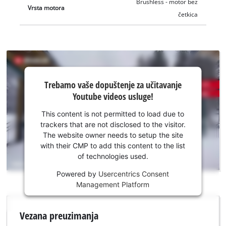
Brushless - motor bez
Vrsta motora
četkica
Trebamo
Trebamo vaše dopuštenje za učitavanje
vaše
Youtube videos usluge!
dopuštenje
za
This content is not permitted to load due to
učitavanje
trackers that are not disclosed to the visitor.
Youtube
The website owner needs to setup the site
usluge!
with their CMP to add this content to the list
of technologies used.
This
Powered by
Usercentrics Consent
content
Management Platform
is
not
permitted
Vezana preuzimanja
to