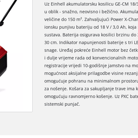
Uz Einhell akumulatorsku kosilicu GE-CM 18/3
u oblik - snažno, neovisno i bežično. Akumula
veličine do 150 m². Zahvaljujući Power X-Chang
ionsku punjivu bateriju od 18 V / 3,0 Ah, koja 
sustava. Baterija osigurava kosilici brzinu do
30 cm. Indikator napunjenosti baterije s tri 
snage. Uređaj pokreće Einhell motor bez četk
i dulje vrijeme rada od konvencionalnih mot
registracije vrijedi 10-godišnje jamstvo na mo
mogućnost aksijalne prilagodbe visine rezanj
omogućuje pohranu na minimalnom prostoru. Z
za nošenje. Košara za sakupljanje trave ima kap
omogućuju ravnomjerno košenje. Uz PXC bater
sistemski punjač.