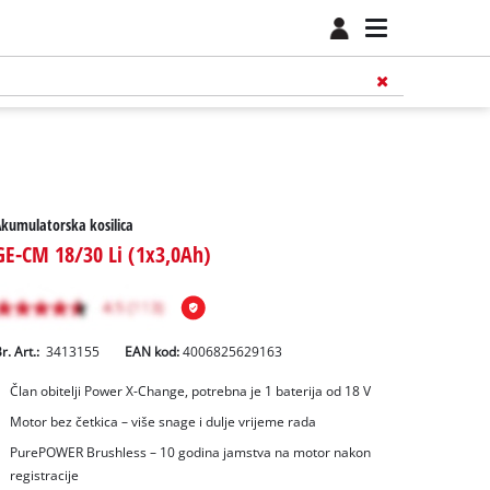
kumulatorska kosilica
GE-CM 18/30 Li (1x3,0Ah)
r. Art.:
3413155
EAN kod:
4006825629163
Član obitelji Power X-Change, potrebna je 1 baterija od 18 V
Motor bez četkica – više snage i dulje vrijeme rada
PurePOWER Brushless – 10 godina jamstva na motor nakon
registracije