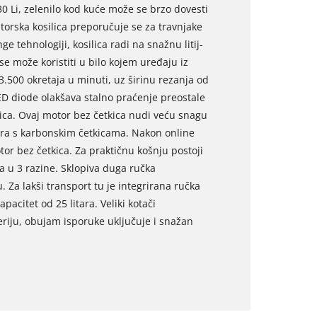
0 Li, zelenilo kod kuće može se brzo dovesti
torska kosilica preporučuje se za travnjake
e tehnologiji, kosilica radi na snažnu litij-
se može koristiti u bilo kojem uređaju iz
 3.500 okretaja u minuti, uz širinu rezanja od
LED diode olakšava stalno praćenje preostale
ica. Ovaj motor bez četkica nudi veću snagu
ora s karbonskim četkicama. Nakon online
tor bez četkica. Za praktičnu košnju postoji
a u 3 razine. Sklopiva duga ručka
a lakši transport tu je integrirana ručka
acitet od 25 litara. Veliki kotači
iju, obujam isporuke uključuje i snažan