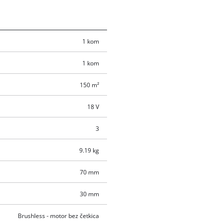
1 kom
1 kom
150 m²
18 V
3
9.19 kg
70 mm
30 mm
Brushless - motor bez četkica