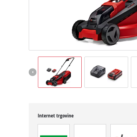
Hrvatski
HR
Hrvatski
English
Internet trgovine