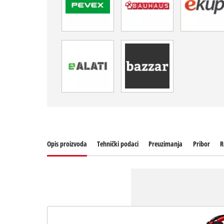
Opis proizvoda
Tehnički podaci
Preuzimanja
Pribor
R