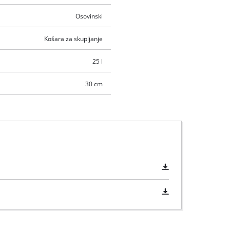
Osovinski
Košara za skupljanje
25 l
30 cm