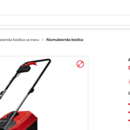
torska kosilica za travu
Akumulatorska kosilica
A
B