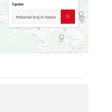
Trgovine
Poštanski broj ili mjesto