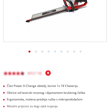
Hrvatski
HR
Hrvatski
English
Član Power X-Change obitelji, koristi 1x 18 V bateriju
Oštrice od laserski rezanog i dijamantom brušenog čelika
Ergonomska, malena prednja ručka s mikroprekidačem
Metalni prijenos za dugi vijek trajanja