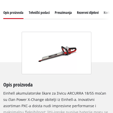
Opis proizvoda
Tehnički podaci
Preuzimanja
Rezervni dijelovi
Korisn
Opis proizvoda
Einhell akumulatorske škare za živicu ARCURRA 18/55 moćan
su član Power X-Change obitelji iz Einhell-a. Inovativni
asortiman PXC-a doista nudi impresivne performanse i
maksimalnu fleksibilnost: litij-ionske punjive baterije mogu se