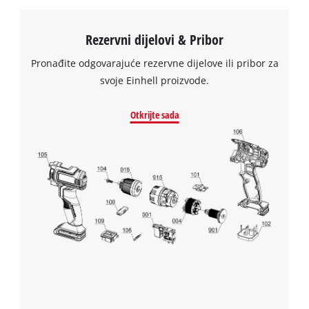
Trebamo vaše dopuštenje za učitavanje
Rezervni dijelovi & Pribor
Google Maps usluge!
Pronađite odgovarajuće rezervne dijelove ili pribor za
This content is not permitted to load due
svoje Einhell proizvode.
to trackers that are not disclosed to the
visitor. The website owner needs to setup
Otkrijte sada
the site with their CMP to add this content
to the list of technologies used.
Powered by
Usercentrics Consent
Management Platform