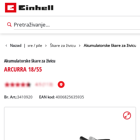
Vrt
Nazad
Vrtne škare / pile
|
Škare za živicu
Akumulatorske škare za živicu
Akumulatorske škare za živicu
ARCURRA 18/55
Br. Art.:
3410920
EAN kod:
4006825635935