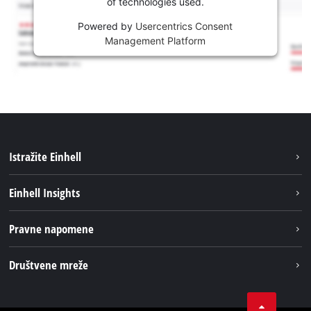
of technologies used.
Powered by
Usercentrics Consent
Management Platform
Istražite Einhell
Usluge
Einhell Insights
Akumulatorski sistem
Održivost
Pravne napomene
O nama
Impresum
Društvene mreže
Karijera
Izjava o privatnosti
Einhell globalno
Tik Tok
Kontakt
Obavijest za kupce