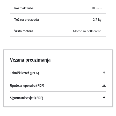
X-Change baterija.
Razmak zuba
18 mm
Težina proizvoda
2.7 kg
Vrsta motora
Motor sa četkicama
Vezana preuzimanja
Tehnički crtež (JPEG)
Upute za uporabu (PDF)
Sigurnosni savjeti (PDF)