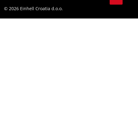
LinkedIn
Sukladnost
© 2026 Einhell Croatia d.o.o.
YouТube
Izjava o pristupačnosti
Facebook
Instagram