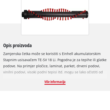
Opis proizvoda
Zamjenska četka može se koristiti s Einhell akumulatorskim
štapnim usisavačem TE-SV 18 Li. Pogodna je za tepihe ili glatke
podove. Na primjer pločice, laminat, parket, drveni podovi,
vinilni podovi, visoki podni tepisi itd. mogu se lako očistiti od
prljavštine. Četka također uklanjaju duboko ukorijenjenu
Više informacija
prljavštinu. Ovo čini dubinsko čišćenje tepiha iznimno laganim
zadatkom.