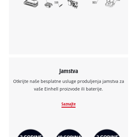
Trebamo vaše dopuštenje za učitavanje
Google Maps usluge!
This content is not permitted to load due
to trackers that are not disclosed to the
visitor. The website owner needs to setup
the site with their CMP to add this content
to the list of technologies used.
Powered by
Usercentrics Consent
Jamstva
Management Platform
Otkrijte naše besplatne usluge produljenja jamstva za
vaše Einhell proizvode ili baterije.
Saznajte