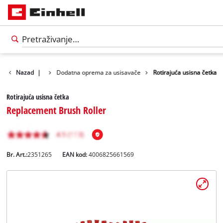
đaje za čišćenje
Nazad
|
Dodatna oprema za usisavače
Rotirajuća usisna četka
Rotirajuća usisna četka
Replacement Brush Roller
Br. Art.:
2351265
EAN kod:
4006825661569