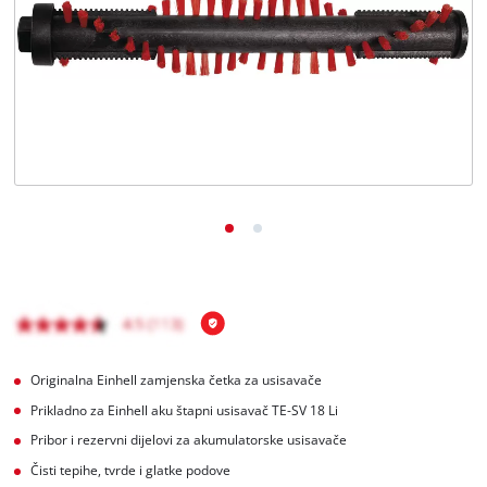
Hrvatski
HR
Hrvatski
English
Originalna Einhell zamjenska četka za usisavače
Prikladno za Einhell aku štapni usisavač TE-SV 18 Li
Pribor i rezervni dijelovi za akumulatorske usisavače
Čisti tepihe, tvrde i glatke podove