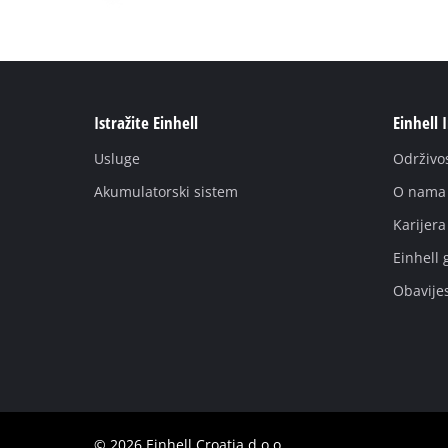
Istražite Einhell
Einhell 
Usluge
Održivo
Akumulatorski sistem
O nama
Karijera
Einhell 
Obavije
© 2026 Einhell Croatia d.o.o.