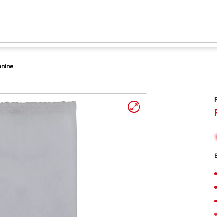
kanine
F
B