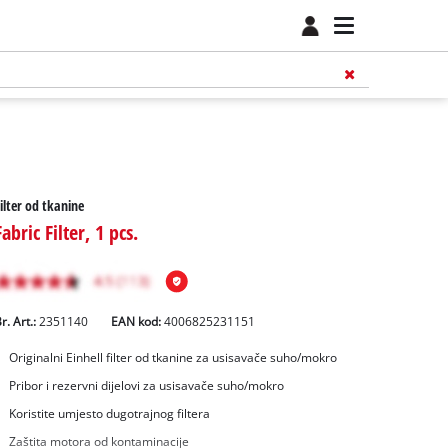
ilter od tkanine
Fabric Filter, 1 pcs.
r. Art.:
2351140
EAN kod:
4006825231151
Originalni Einhell filter od tkanine za usisavače suho/mokro
Pribor i rezervni dijelovi za usisavače suho/mokro
Koristite umjesto dugotrajnog filtera
Zaštita motora od kontaminacije