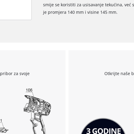
smije se koristiti za usisavanje tekućina, već 
je promjera 140 mm i visine 145 mm.
r
pribor za svoje
Otkrijte naše 
Trebamo vaše dopuštenje za učitavanje
Google Maps usluge!
This content is not permitted to load due