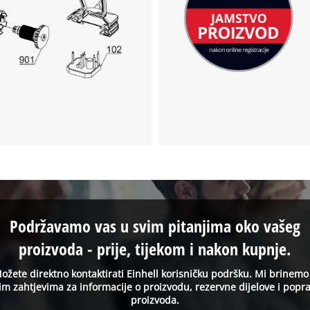
to trackers that are not disclosed to the
visitor. The website owner needs to setup
the site with their CMP to add this content
to the list of technologies used.
Powered by
Usercentrics Consent
Management Platform
Podržavamo vas u svim pitanjima oko vašeg
proizvoda - prije, tijekom i nakon kupnje.
ožete direktno kontaktirati Einhell korisničku podršku. Mi brinemo
im zahtjevima za informacije o proizvodu, rezervne dijelove i popr
proizvoda.