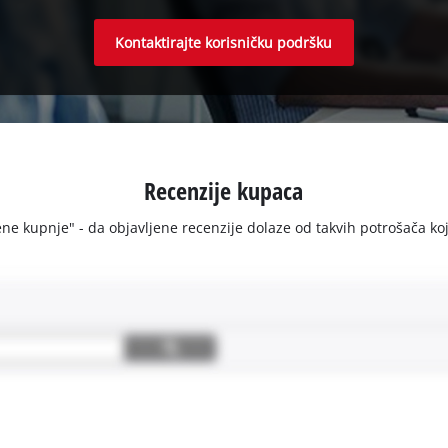
Kontaktirajte korisničku podršku
Recenzije kupaca
e kupnje" - da objavljene recenzije dolaze od takvih potrošača koji s