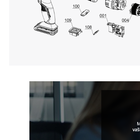
M
vaš