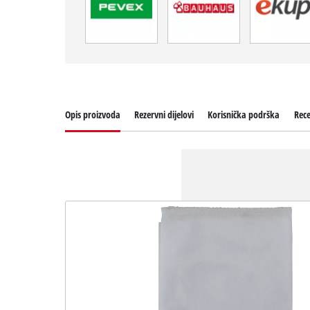
Opis proizvoda
Rezervni dijelovi
Korisnička podrška
Rece