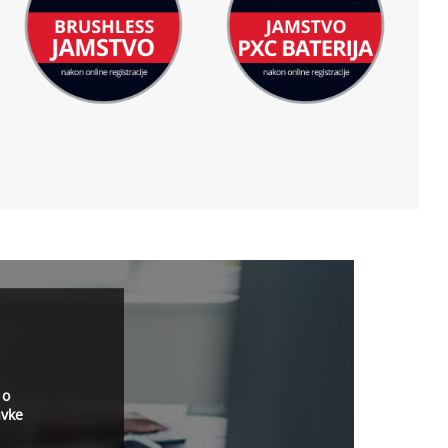
 o
avke