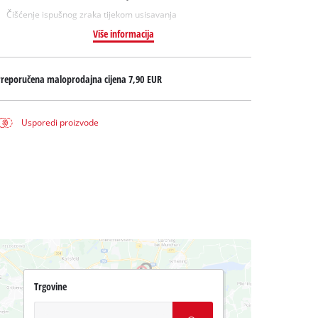
Čišćenje ispušnog zraka tijekom usisavanja
Više informacija
Preporučena maloprodajna cijena
7,90 EUR
Usporedi proizvode
Trgovine