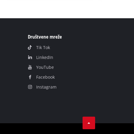
Društvene mreže
Tik Tok
LinkedIn
YouТube
Facebook
Instagram