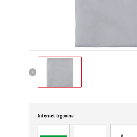
Hrvatski
HR
Hrvatski
English
Internet trgovine