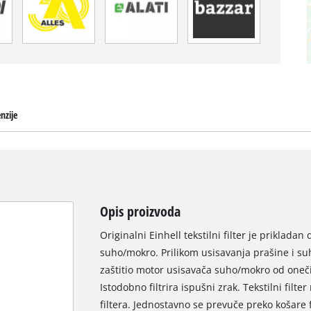
nzije
Opis proizvoda
Originalni Einhell tekstilni filter je prikladan
suho/mokro. Prilikom usisavanja prašine i suhe
zaštitio motor usisavača suho/mokro od onečiš
Istodobno filtrira ispušni zrak. Tekstilni filt
filtera. Jednostavno se prevuče preko košare 