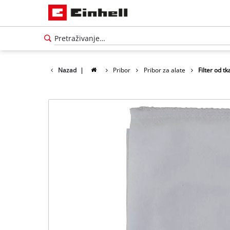
Nazad
|
Pribor
Pribor za alate
Filter od t