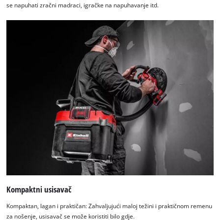
se napuhati zračni madraci, igračke na napuhavanje itd.
Kompaktni usisavač
Kompaktan, lagan i praktičan: Zahvaljujući maloj težini i praktičnom remenu
za nošenje, usisavač se može koristiti bilo gdje.