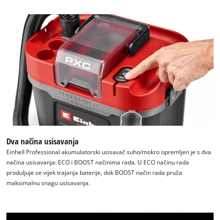
Trebamo vaše dopuštenje za učitavanje
Google Maps usluge!
This content is not permitted to load due
Dva načina usisavanja
to trackers that are not disclosed to the
Einhell Professional akumulatorski usisavač suho/mokro opremljen je s dva
visitor. The website owner needs to setup
načina usisavanja: ECO i BOOST načinima rada. U ECO načinu rada
the site with their CMP to add this content
produljuje se vijek trajanja baterije, dok BOOST način rada pruža
to the list of technologies used.
maksimalnu snagu usisavanja.
Powered by
Usercentrics Consent
Management Platform