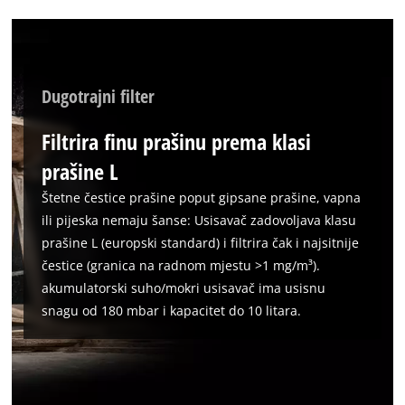
Dugotrajni filter
Filtrira finu prašinu prema klasi
prašine L
Štetne čestice prašine poput gipsane prašine, vapna
ili pijeska nemaju šanse: Usisavač zadovoljava klasu
prašine L (europski standard) i filtrira čak i najsitnije
čestice (granica na radnom mjestu >1 mg/m³).
akumulatorski suho/mokri usisavač ima usisnu
snagu od 180 mbar i kapacitet do 10 litara.