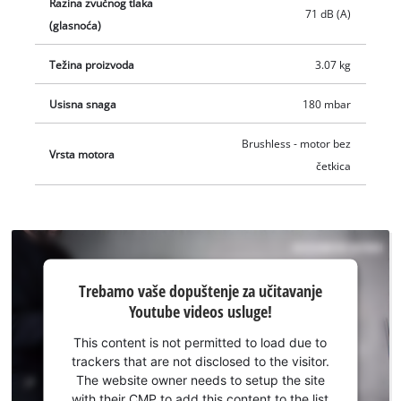
mjesta. Priloženi adapteri mogu se koristiti i za napuhavanje
Razina zvučnog tlaka
71 dB (A)
predmeta poput zračnih madraca. Široka usisna mlaznica,
(glasnoća)
mlaznica za pukotine, adapteri za napuhavanje i fleksibilno
Težina proizvoda
3.07 kg
usisno crijevo mogu se pohraniti izravno na uređaju u
predviđeni držač. Uključene su i dvije produžne cijevi za
Usisna snaga
180 mbar
produljenje usisnog crijeva; one se također mogu pohraniti na
suho/mokri usisavač. Ručka za nošenje i remen za rame
Brushless - motor bez
Vrsta motora
osiguravaju jednostavan transport. Einhell Professional
četkica
akumulatorski suho/mokri usisavač isporučuje se bez baterije
i punjača. Dostupni su zasebno.
Trebamo
Trebamo vaše dopuštenje za učitavanje
vaše
Youtube videos usluge!
dopuštenje
za
This content is not permitted to load due to
učitavanje
trackers that are not disclosed to the visitor.
Youtube
The website owner needs to setup the site
usluge!
with their CMP to add this content to the list