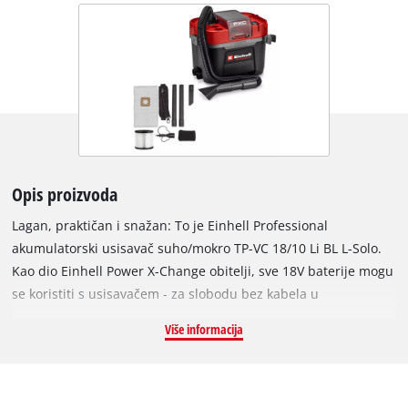
Opis proizvoda
Lagan, praktičan i snažan: To je Einhell Professional
akumulatorski usisavač suho/mokro TP-VC 18/10 Li BL L-Solo.
Kao dio Einhell Power X-Change obitelji, sve 18V baterije mogu
se koristiti s usisavačem - za slobodu bez kabela u
profesionalnim ili "uradi sam" primjenama. Uređaj napaja
Više informacija
Einhell Brushless motor bez četkica. Ovaj motor bez četkica
nudi veću snagu i dulje vrijeme rada od konvencionalnih
motora s ugljičnim četkicama. 10-godišnje jamstvo odnosi se
na Brushless motor bez četkica nakon online registracije.