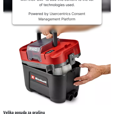
of technologies used.
This
Powered by
Usercentrics Consent
content
Management Platform
is
not
permitted
to
load
due
to
trackers
that
are
not
disclosed
to
the
visitor.
The
website
owner
Velika posuda za prašinu