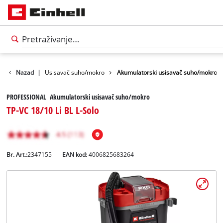
 za čišćenje
Nazad
|
Usisavač suho/mokro
Akumulatorski usisavač suho/mokro
PROFESSIONAL Akumulatorski usisavač suho/mokro
TP-VC 18/10 Li BL L-Solo
Br. Art.:
2347155
EAN kod:
4006825683264