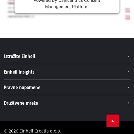
Management Platform
Istražite Einhell
Usluge
Einhell Insights
Akumulatorski sistem
Održivost
Pravne napomene
O nama
Impresum
Društvene mreže
Karijera
Izjava o privatnosti
Einhell globalno
Tik Tok
Kontakt
Obavijest za kupce
LinkedIn
Sukladnost
© 2026 Einhell Croatia d.o.o.
YouТube