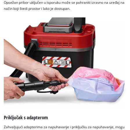
Opsežan pribor uključen u isporuku može se pohraniti izravno na uređaj na
Consent
način koji štedi prostor i lako je dostupan.
Management
Platform
Priključak s adapterom
Zahvaljujući adapterima za napuhavanje i priključku za napuhavanje, mogu