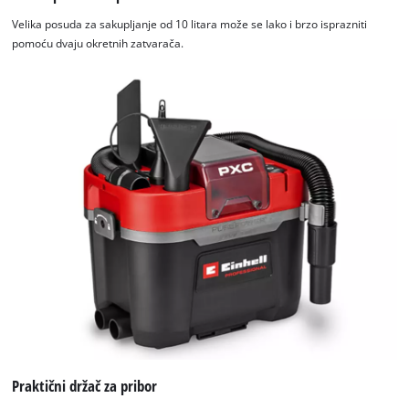
needs
to
Velika posuda za sakupljanje od 10 litara može se lako i brzo isprazniti
setup
pomoću dvaju okretnih zatvarača.
the
site
with
their
CMP
to
add
this
content
to
the
list
of
technologies
used.
Powered
by
Praktični držač za pribor
Usercentrics