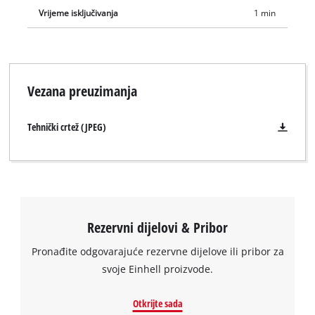
Vrijeme isključivanja
1 min
Vezana preuzimanja
Tehnički crtež (JPEG)
Rezervni dijelovi & Pribor
Pronađite odgovarajuće rezervne dijelove ili pribor za
svoje Einhell proizvode.
Trebamo vaše dopuštenje za učitavanje
Google Maps usluge!
Otkrijte sada
This content is not permitted to load due