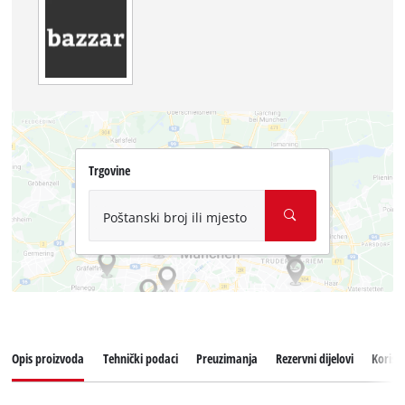
Trgovine
Poštanski broj ili mjesto
Opis proizvoda
Tehnički podaci
Preuzimanja
Rezervni dijelovi
Korisn