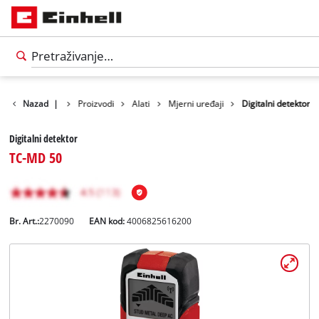
Nazad
|
Proizvodi
Alati
Mjerni uređaji
Digitalni detektor
Digitalni detektor
TC-MD 50
Br. Art.:
2270090
EAN kod:
4006825616200