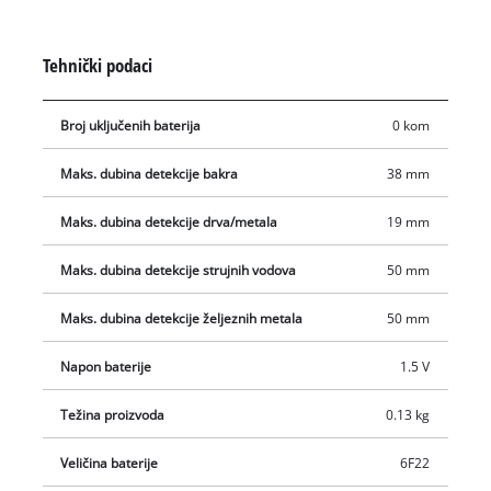
također može otkriti do dubine od 19 milimetara. Zahvaljujući
zvučnom signalu upozorenja, upravljanje je jednostavno i
Tehnički podaci
intuitivno. Zaštitni klizači pričvršćeni sa stražnje strane
također pružaju zaštitu zidova. Mekani rukohvat omogućuje
Broj uključenih baterija
0 kom
udobno rukovanje jednom rukom. Ako se Einhell digitalni
detektor TC-MD 50 odloži na stranu, automatski se isključuje
Maks. dubina detekcije bakra
38 mm
nakon jedne minute ne korištenja.
Maks. dubina detekcije drva/metala
19 mm
Maks. dubina detekcije strujnih vodova
50 mm
Maks. dubina detekcije željeznih metala
50 mm
Napon baterije
1.5 V
Težina proizvoda
0.13 kg
Veličina baterije
6F22