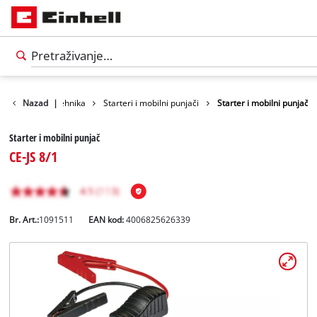
ijeme
Nazad
Auto tehnika
|
Starteri i mobilni punjači
Starter i mobilni punjač
Starter i mobilni punjač
CE-JS 8/1
Br. Art.:
1091511
EAN kod:
4006825626339