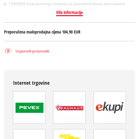
12V/200A funkcija brzog startanja za prazne/istrošene akumulatore
Više informacija
Preporučena maloprodajna cijena
104,90 EUR
Usporedi proizvode
Internet trgovine