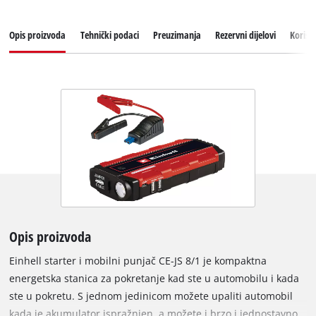
Opis proizvoda
Tehnički podaci
Preuzimanja
Rezervni dijelovi
Korisn
Opis proizvoda
Einhell starter i mobilni punjač CE-JS 8/1 je kompaktna
energetska stanica za pokretanje kad ste u automobilu i kada
ste u pokretu. S jednom jedinicom možete upaliti automobil
kada je akumulator ispražnjen, a možete i brzo i jednostavno